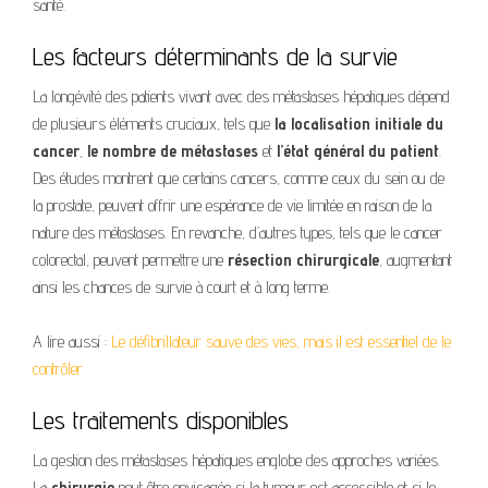
santé.
Les facteurs déterminants de la survie
La longévité des patients vivant avec des métastases hépatiques dépend
de plusieurs éléments cruciaux, tels que
la localisation initiale du
cancer
,
le nombre de métastases
et
l’état général du patient
.
Des études montrent que certains cancers, comme ceux du sein ou de
la prostate, peuvent offrir une espérance de vie limitée en raison de la
nature des métastases. En revanche, d’autres types, tels que le cancer
colorectal, peuvent permettre une
résection chirurgicale
, augmentant
ainsi les chances de survie à court et à long terme.
A lire aussi :
Le défibrillateur sauve des vies, mais il est essentiel de le
contrôler
Les traitements disponibles
La gestion des métastases hépatiques englobe des approches variées.
La
chirurgie
peut être envisagée si la tumeur est accessible et si le