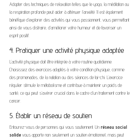
Adopter des techniques de relaxation telles que le yoga, la méditation ou
la respiration profonde peut aider à atténuer l’anxiété. Il est également
bénéfique d’explorer des activités qui vous passionnent, vous permettant
ainsi de vous distraire, d’améliorer votre humeur et de favoriser un
esprit positif.
4. Pratiquer une activité physique adaptée
L’activité physique doit être intégrée à votre routine quotidienne.
Choisissez des exercices adaptés à votre condition physique, comme
des promenades, de la natation ou des séances de tai-chi. L’exercice
régulier stimule le métabolisme et contribue à maintenir un poids de
santé, ce qui peut s’avérer crucial dans le cadre d’un traitement contre le
cancer.
5. Établir un réseau de soutien
Entourez-vous de personnes qui vous soutiennent. Un
réseau social
solide
vous apporte non seulement un soutien émotionnel, mais peut