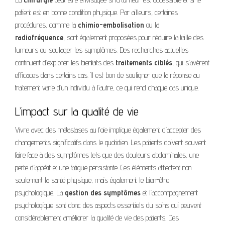
patient est en bonne condition physique. Par ailleurs, certaines
procédures, comme la
chimio-embolisation
ou la
radiofréquence
, sont également proposées pour réduire la taille des
tumeurs ou soulager les symptômes. Des recherches actuelles
continuent d’explorer les bienfaits des
traitements ciblés
, qui s’avèrent
efficaces dans certains cas. Il est bon de souligner que la réponse au
traitement varie d’un individu à l’autre, ce qui rend chaque cas unique.
L’impact sur la qualité de vie
Vivre avec des métastases au foie implique également d’accepter des
changements significatifs dans le quotidien. Les patients doivent souvent
faire face à des symptômes tels que des douleurs abdominales, une
perte d’appétit et une fatigue persistante. Ces éléments affectent non
seulement la santé physique, mais également le bien-être
psychologique. La
gestion des symptômes
et l’accompagnement
psychologique sont donc des aspects essentiels du soins qui peuvent
considérablement améliorer la qualité de vie des patients. Des