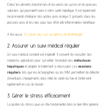
Évitez les aliments transformés et les excès de sucres et de graisses
saturées, qui pourraient nuire à votre santé hépatique. Il est également
recommandé d’intégrer des acides gras oméga-3, présents dans les
poissons gras et les noix, pour leur effet anti-inflammatoire bénéfique.
A lire aussi :
En savoir plus sur les pierres de lithothérapie
2. Assurer un suivi médical régulier
Un suivi médical constant est impératif. Il convient de consulter des
médecins spécialisés pour surveiller l’évolution des
métastases
hépatiques
et adapter le traitement si nécessaire. Les
examens
réguliers
, tels que les échographies ou les IRM, permettent de détecter
d’éventuels changements dans l’état de santé du foie et d’intervenir
rapidement en cas de besoin.
3. Gérer le stress efficacement
La gestion du stress joue un rôle fondamental dans le bien-être général.