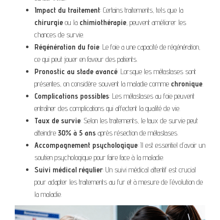
Impact du traitement
: Certains traitements, tels que la
chirurgie
ou la
chimiothérapie
, peuvent améliorer les
chances de survie.
Régénération du foie
: Le foie a une capacité de régénération,
ce qui peut jouer en faveur des patients.
Pronostic au stade avancé
: Lorsque les métastases sont
présentes, on considère souvent la maladie comme
chronique
.
Complications possibles
: Les métastases au foie peuvent
entraîner des complications qui affectent la qualité de vie.
Taux de survie
: Selon les traitements, le taux de survie peut
atteindre
30% à 5 ans
après résection de métastases.
Accompagnement psychologique
: Il est essentiel d’avoir un
soutien psychologique pour faire face à la maladie.
Suivi médical régulier
: Un suivi médical attentif est crucial
pour adapter les traitements au fur et à mesure de l’évolution de
la maladie.