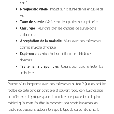
santé.
Prognostic vitale
: Impact sur la durée de vie et qualité de
vie.
Taux de survie
: Varie selon le type de cancer primaire.
Chirurgie
: Peut améliorer les chances de survie dans
certains cas.
Acceptation de la maladie
: Vivre avec des métastases
comme maladie chronique.
Espérance de vie
: Facteurs influents et statistiques
diverses.
Traitements disponibles
: Options pour gérer et traiter les
métastases.
Peut-on vivre longtemps avec des métastases au foie ? Quelles sont les
réalités de cette condition complexe et souvent redoutée ? La présence
de métastases hépatiques pose de nombreux enjeux tant sur le plan
médical qu’humain. En effet, le pronostic varie considérablement en
fonction de plusieurs facteurs tels que le type de cancer d’origine, le