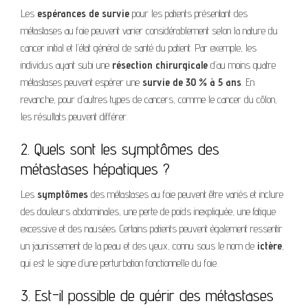
Les
espérances de survie
pour les patients présentant des
métastases au foie peuvent varier considérablement selon la nature du
cancer initial et l’état général de santé du patient. Par exemple, les
individus ayant subi une
résection chirurgicale
d’au moins quatre
métastases peuvent espérer une
survie de 30 % à 5 ans
. En
revanche, pour d’autres types de cancers, comme le cancer du côlon,
les résultats peuvent différer.
2. Quels sont les symptômes des
métastases hépatiques ?
Les
symptômes
des métastases au foie peuvent être variés et inclure
des douleurs abdominales, une perte de poids inexpliquée, une fatigue
excessive et des nausées. Certains patients peuvent également ressentir
un jaunissement de la peau et des yeux, connu sous le nom de
ictère
,
qui est le signe d’une perturbation fonctionnelle du foie.
3. Est-il possible de guérir des métastases