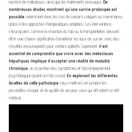
nombre de métastases, ainsi que les traitements envisagés.
De
nombreuses études montrent qu’une survie prolongée est
possible
, notamment dans les cas de cancers coliques ou mammaires,
grâce à des approches thérapeutiques adaptées. Les interventions
chirurgicales, comme la résection du foie ou la transplantation, peuvent
offrir une chance significative d’améliorer les taux de survie, avec des
résultats encourageants pour certains patients. Cependant,
il est
essentiel de comprendre que vivre avec des métastases
hépatiques implique d’accepter une réalité de maladie
chronique
, où la gestion des symptômes et l’accompagnement
psychologique jouent un rôle crucial.
En explorant les différentes
facettes de cette pathologie
, nous mettrons en lumière les
possibilités d’espoir et de qualité de vie pour ceux qui affrontent ce défi
médical.