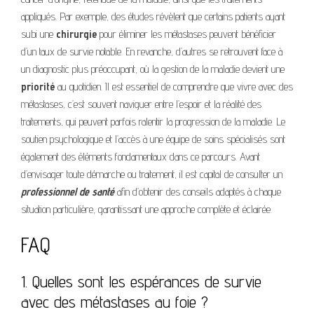
appliqués. Par exemple, des études révèlent que certains patients ayant
subi une
chirurgie
pour éliminer les métastases peuvent bénéficier
d’un taux de survie notable. En revanche, d’autres se retrouvent face à
un diagnostic plus préoccupant, où la gestion de la maladie devient une
priorité
au quotidien. Il est essentiel de comprendre que vivre avec des
métastases, c’est souvent naviguer entre l’espoir et la réalité des
traitements, qui peuvent parfois ralentir la progression de la maladie. Le
soutien psychologique et l’accès à une équipe de soins spécialisés sont
également des éléments fondamentaux dans ce parcours. Avant
d’envisager toute démarche ou traitement, il est capital de consulter un
professionnel de santé
afin d’obtenir des conseils adaptés à chaque
situation particulière, garantissant une approche complète et éclairée.
FAQ
1. Quelles sont les espérances de survie
avec des métastases au foie ?