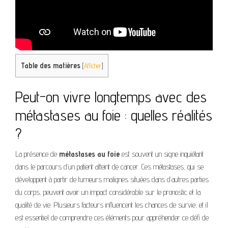
Table des matières
[
Afficher
]
Peut-on vivre longtemps avec des
métastases au foie : quelles réalités
?
La présence de
métastases au foie
est souvent un signe inquiétant
dans le parcours d’un patient atteint de cancer. Ces métastases, qui se
développent à partir de tumeurs malignes situées dans d’autres parties
du corps, peuvent avoir un impact considérable sur le pronostic et la
qualité de vie. Plusieurs facteurs influencent les chances de survie, et il
est essentiel de comprendre ces éléments pour appréhender ce défi de