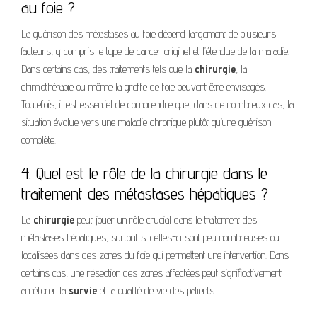
au foie ?
La guérison des métastases au foie dépend largement de plusieurs
facteurs, y compris le type de cancer originel et l’étendue de la maladie.
Dans certains cas, des traitements tels que la
chirurgie
, la
chimiothérapie ou même la greffe de foie peuvent être envisagés.
Toutefois, il est essentiel de comprendre que, dans de nombreux cas, la
situation évolue vers une maladie chronique plutôt qu’une guérison
complète.
4. Quel est le rôle de la chirurgie dans le
traitement des métastases hépatiques ?
La
chirurgie
peut jouer un rôle crucial dans le traitement des
métastases hépatiques, surtout si celles-ci sont peu nombreuses ou
localisées dans des zones du foie qui permettent une intervention. Dans
certains cas, une résection des zones affectées peut significativement
améliorer la
survie
et la qualité de vie des patients.