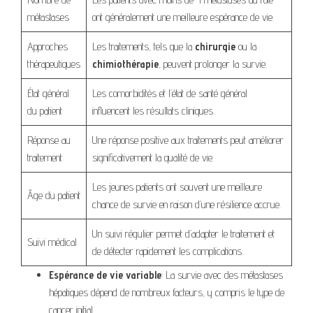
métastases
ont généralement une meilleure espérance de vie.
Approches
Les traitements, tels que la
chirurgie
ou la
thérapeutiques
chimiothérapie
, peuvent prolonger la survie.
État général
Les comorbidités et l’état de santé général
du patient
influencent les résultats cliniques.
Réponse au
Une réponse positive aux traitements peut améliorer
traitement
significativement la qualité de vie.
Les jeunes patients ont souvent une meilleure
Âge du patient
chance de survie en raison d’une résilience accrue.
Un suivi régulier permet d’adapter le traitement et
Suivi médical
de détecter rapidement les complications.
Espérance de vie variable
: La survie avec des métastases
hépatiques dépend de nombreux facteurs, y compris le type de
cancer initial.