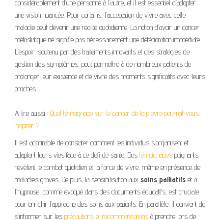
considérablement d’une personne à l’autre, et il est essentiel d’adopter
une vision nuancée. Pour certains, l’acceptation de vivre avec cette
maladie peut devenir une réalité quotidienne. La notion d’avoir un cancer
métastatique ne signifie pas nécessairement une détérioration immédiate.
L’espoir, soutenu par des traitements innovants et des stratégies de
gestion des symptômes, peut permettre à de nombreux patients de
prolonger leur existence et de vivre des moments significatifs avec leurs
proches.
A lire aussi :
Quel témoignage sur le cancer de la plèvre pourrait vous
inspirer ?
Il est admirable de constater comment les individus s’organisent et
adaptent leurs vies face à ce défi de santé. Des
témoignages
poignants
révèlent le combat quotidien et la force de vivre, même en présence de
maladies graves. De plus, la sensibilisation aux
soins palliatifs
et à
l’hypnose, comme évoqué dans des documents éducatifs, est cruciale
pour enrichir l’approche des soins aux patients. En parallèle, il convient de
s’informer sur les
précautions et recommandations
à prendre lors de