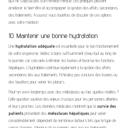
qu’il ne s’agisse pas d’un remède miracle, ces pratiques peuvent
améliorer le bien-être et accompagner la gestion des effets secondaires
des traitements. Assurez-vous toutefois de discuter de ces options
avec votre médecin.
10. Maintenir une bonne hydratation
Une
hydratation adéquate
est essentielle pour le bon fonctionnement
de votre organisme. Veillez à boire suffisamment d’eau tout au long de
la journée, car cela aide à éliminer les toxines et favorise les fonctions
hépatiques. L’hydratation contribue également à la gestion des effets
secondaires liés aux traitements. N’hésitez pas à inclure des tisanes ou
des bouillons pour varier les plaisirs.
Peut-on vivre longtemps avec des métastases au foie, quelles réalités ?
Cette question soulève des enjeux cruciaux pour les personnes atteintes
et leurs proches. Les données médicales montrent que la
survie des
patients
présentant des
métastases hépatiques
peut varier
considérablement, dépendant de nombreux facteurs tels que le type de
cancer d’origine, l’étendue de la maladie, ainsi que les traitements