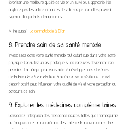
favoriser une meilleure qualité de vie et un suivi plus approprié. Ne
négligez pas les petites annonces de votre corps, car elles peuvent
signaler d’importants changements.
A lire aussi :
La dermatologie à Dijon
8. Prendre soin de sa santé mentale
Investissez dans votre santé mentale tout autant que dans votre santé
physique. Consultez un psychologue si les épreuves deviennent trop
pesantes. La thérapie peut vous aider à développer des stratégies
d’adaptation face à la maladie et à renforcer votre résilience. Un état
d’esprit positif peut influencer votre qualité de vie et votre perception du
parcours de soin.
9. Explorer les médecines complémentaires
Considérez l’intégration des médecines douces, telles que l’homéopathie
ou l’acupuncture, en complément des traitements conventionnels. Bien