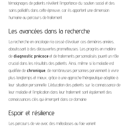
témoignages de patients révèlent l’importance du soutien social et des
soins palliatifs dans cette épreuve, car ils apportent une dimension
humaine au parcours de traitement.
Les avancées dans la recherche
La recherche en oncologie n’a cessé d’évoluer ces dernières années,
aboutissant à des découvertes prometteuses. Les progrès en matière
de
diagnostic précoce
et de traitements personnalisés jouent un rôle
crucial dans les résultats des patients. Ainsi, même si la maladie est
qualifiée de
chronique
, de nombreuses personnes parviennent à vivre
plus longtemps et mieux, grâce à une approche thérapeutique adaptée à
leur situation personnelle. L’éducation des patients sur la connaissance de
leur maladie et l’implication dans leur traitement sont également des
connaissances clés qui émergent dans ce domaine.
Espoir et résilience
Les parcours de vie avec des métastases au foie varient