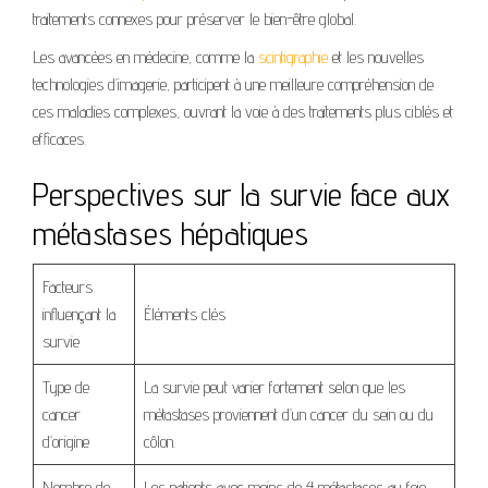
traitements connexes pour préserver le bien-être global.
Les avancées en médecine, comme la
scintigraphie
et les nouvelles
technologies d’imagerie, participent à une meilleure compréhension de
ces maladies complexes, ouvrant la voie à des traitements plus ciblés et
efficaces.
Perspectives sur la survie face aux
métastases hépatiques
Facteurs
influençant la
Éléments clés
survie
Type de
La survie peut varier fortement selon que les
cancer
métastases proviennent d’un cancer du sein ou du
d’origine
côlon.
Nombre de
Les patients avec moins de 4 métastases au foie