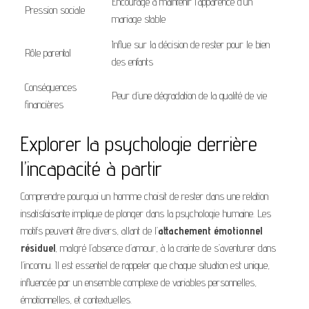
Encourage à maintenir l’apparence d’un
Pression sociale
mariage stable
Influe sur la décision de rester pour le bien
Rôle parental
des enfants
Conséquences
Peur d’une dégradation de la qualité de vie
financières
Explorer la psychologie derrière
l’incapacité à partir
Comprendre pourquoi un homme choisit de rester dans une relation
insatisfaisante implique de plonger dans la psychologie humaine. Les
motifs peuvent être divers, allant de l’
attachement émotionnel
résiduel
, malgré l’absence d’amour, à la crainte de s’aventurer dans
l’inconnu. Il est essentiel de rappeler que chaque situation est unique,
influencée par un ensemble complexe de variables personnelles,
émotionnelles, et contextuelles.