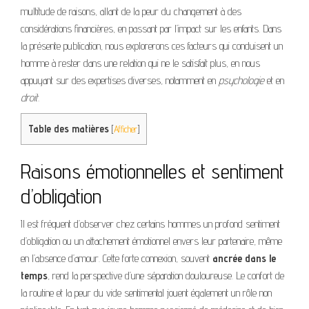
multitude de raisons, allant de la peur du changement à des
considérations financières, en passant par l’impact sur les enfants. Dans
la présente publication, nous explorerons ces facteurs qui conduisent un
homme à rester dans une relation qui ne le satisfait plus, en nous
appuyant sur des expertises diverses, notamment en
psychologie
et en
droit.
Table des matières
[
Afficher
]
Raisons émotionnelles et sentiment
d’obligation
Il est fréquent d’observer chez certains hommes un profond sentiment
d’obligation ou un attachement émotionnel envers leur partenaire, même
en l’absence d’amour. Cette forte connexion, souvent
ancrée dans le
temps
, rend la perspective d’une séparation douloureuse. Le confort de
la routine et la peur du vide sentimental jouent également un rôle non