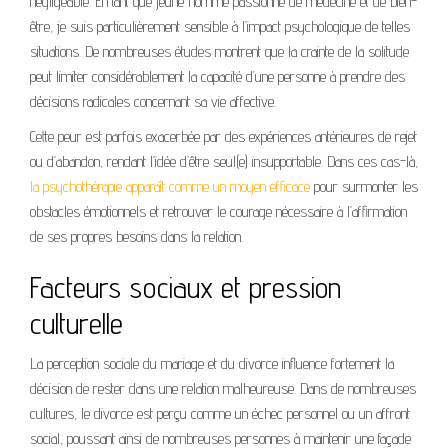
négligeable. En tant que jeune homme passionné de médecine et de bien-
être, je suis particulièrement sensible à l’impact psychologique de telles
situations. De nombreuses études montrent que la crainte de la solitude
peut limiter considérablement la capacité d’une personne à prendre des
décisions radicales concernant sa vie affective.
Cette peur est parfois exacerbée par des expériences antérieures de rejet
ou d’abandon, rendant l’idée d’être seul(e) insupportable. Dans ces cas-là,
la psychothérapie apparaît comme un moyen efficace
pour surmonter les
obstacles émotionnels et retrouver le courage nécessaire à l’affirmation
de ses propres besoins dans la relation.
Facteurs sociaux et pression
culturelle
La perception sociale du mariage et du divorce influence fortement la
décision de rester dans une relation malheureuse. Dans de nombreuses
cultures, le divorce est perçu comme un échec personnel ou un affront
social, poussant ainsi de nombreuses personnes à maintenir une façade