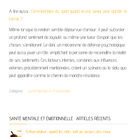
A lire aussi :
Comment faire du sport quand on est senior pour garder la
forme ?
Même lorsque la relation semble dépourvue d’amour, il peut subsister
un profond sentiment de loyauté, ou même une lueur d’espoir que les
choses s’améliorent. Le déni, un mécanisme de défense psychologique,
peut aussi jouer un rôle, empêchant la personne de reconnaître la réalité
de ses sentiments. Ces facteurs internes, combinés aux influences
externes précédemment mentionnées, créent un scénario où le statu quo
peut apparaître comme le chemin de moindre résistance.
Catégorie
Santé Mentale et Émotionnelle
SANTÉ MENTALE ET ÉMOTIONNELLE : ARTICLES RÉCENTS
Ecriture intuitive : quand les mots sont au secours des maux