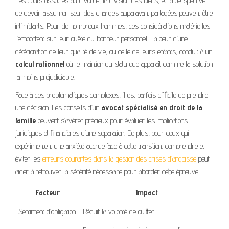
Les coûts associés au divorce, la division des biens, et la perspective
de devoir assumer seul des charges auparavant partagées peuvent être
intimidants. Pour de nombreux hommes, ces considérations matérielles
l’emportent sur leur quête du bonheur personnel. La peur d’une
détérioration de leur qualité de vie, ou celle de leurs enfants, conduit à un
calcul rationnel
où le maintien du statu quo apparaît comme la solution
la moins préjudiciable.
Face à ces problématiques complexes, il est parfois difficile de prendre
une décision. Les conseils d’un
avocat spécialisé en droit de la
famille
peuvent s’avérer précieux pour évaluer les implications
juridiques et financières d’une séparation. De plus, pour ceux qui
expérimentent une anxiété accrue face à cette transition, comprendre et
éviter les
erreurs courantes dans la gestion des crises d’angoisse
peut
aider à retrouver la sérénité nécessaire pour aborder cette épreuve.
Facteur
Impact
Sentiment d’obligation
Réduit la volonté de quitter