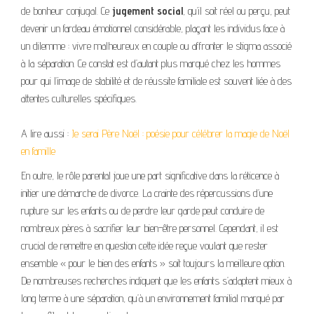
de bonheur conjugal. Ce
jugement social
, qu’il soit réel ou perçu, peut
devenir un fardeau émotionnel considérable, plaçant les individus face à
un dilemme : vivre malheureux en couple ou affronter le stigma associé
à la séparation. Ce constat est d’autant plus marqué chez les hommes
pour qui l’image de stabilité et de réussite familiale est souvent liée à des
attentes culturelles spécifiques.
A lire aussi :
Je serai Père Noël : poésie pour célébrer la magie de Noël
en famille
En outre, le rôle parental joue une part significative dans la réticence à
initier une démarche de divorce. La crainte des répercussions d’une
rupture sur les enfants ou de perdre leur garde peut conduire de
nombreux pères à sacrifier leur bien-être personnel. Cependant, il est
crucial de remettre en question cette idée reçue voulant que rester
ensemble « pour le bien des enfants » soit toujours la meilleure option.
De nombreuses recherches indiquent que les enfants s’adaptent mieux à
long terme à une séparation, qu’à un environnement familial marqué par