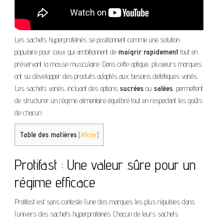
Les sachets hyperprotéinés se positionnent comme une solution
populaire pour ceux qui ambitionnent de
maigrir rapidement
tout en
préservant la masse musculaire. Dans cette optique, plusieurs marques
ont su développer des produits adaptés aux besoins diététiques variés.
Les sachets variés, incluant des options
sucrées
ou
salées
, permettent
de structurer un régime alimentaire équilibré tout en respectant les goûts
de chacun.
Table des matières
[
Afficher
]
Protifast : Une valeur sûre pour un
régime efficace
Protifast est sans conteste l’une des marques les plus réputées dans
l’univers des sachets hyperprotéinés. Chacun de leurs sachets