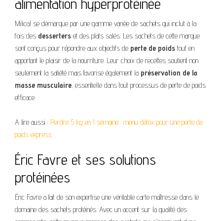
alimentation hyperprotéinée
Milical se démarque par une gamme variée de sachets qui inclut à la
fois des
desserters
et des plats salés. Les sachets de cette marque
sont conçus pour répondre aux objectifs de
perte de poids
tout en
apportant le plaisir de la nourriture. Leur choix de recettes soutient non
seulement la satiété mais favorise également la
préservation de la
masse musculaire
, essentielle dans tout processus de perte de poids
efficace.
A lire aussi :
Perdre 5 kg en 1 semaine : menu détox pour une perte de
poids express
Éric Favre et ses solutions
protéinées
Éric Favre a fait de son expertise une véritable carte maîtresse dans le
domaine des sachets protéinés. Avec un accent sur la qualité des