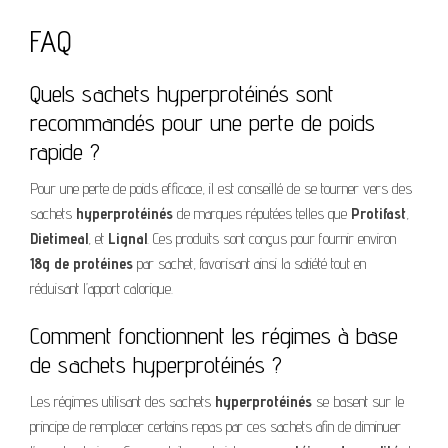
FAQ
Quels sachets hyperprotéinés sont
recommandés pour une perte de poids
rapide ?
Pour une perte de poids efficace, il est conseillé de se tourner vers des
sachets
hyperprotéinés
de marques réputées telles que
Protifast
,
Dietimeal
, et
Lignal
. Ces produits sont conçus pour fournir environ
18g de protéines
par sachet, favorisant ainsi la satiété tout en
réduisant l’apport calorique.
Comment fonctionnent les régimes à base
de sachets hyperprotéinés ?
Les régimes utilisant des sachets
hyperprotéinés
se basent sur le
principe de remplacer certains repas par ces sachets afin de diminuer