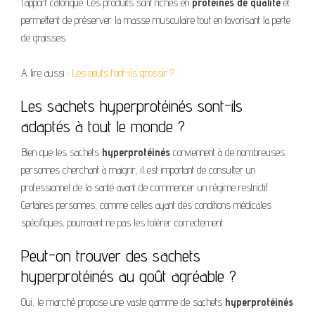
l’apport calorique. Ces produits sont riches en
protéines de qualité
et
permettent de préserver la masse musculaire tout en favorisant la perte
de graisses.
A lire aussi :
Les œufs font-ils grossir ?
Les sachets hyperprotéinés sont-ils
adaptés à tout le monde ?
Bien que les sachets
hyperprotéinés
conviennent à de nombreuses
personnes cherchant à maigrir, il est important de consulter un
professionnel de la santé avant de commencer un régime restrictif.
Certaines personnes, comme celles ayant des conditions médicales
spécifiques, pourraient ne pas les tolérer correctement.
Peut-on trouver des sachets
hyperprotéinés au goût agréable ?
Oui, le marché propose une vaste gamme de sachets
hyperprotéinés