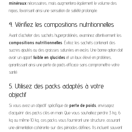
minéraux
nécessaires, mais augmentera également le volume des
repas, favorisant ainsi une sensation de satiété prolongée.
4. Vérifiez les compositions nutritionnelles
Avant d’acheter des sachets hyperprotéinés, examinez attentivement les
compositions nutritionnelles
. Évitez les sachets contenant des
sucres ajoutés ou des graisses saturées en excès. Une bonne option doit
avoir un apport
faible en glucides
et un taux élevé en protéines,
garantissant ainsi une perte de poids efficace sans compromettre votre
santé.
5. Utilisez des packs adaptés à votre
objectif
Si vous avez un objectif spécifique de
perte de poids
, envisagez
d’acquérir des packs clés en main. Que vous souhaitiez perdre 3 kg, 6
kg ou même 10 kg, ces packs vous fourniront une structure, assurant
une alimentation cohérente sur des périodes définies. Ils incluent souvent