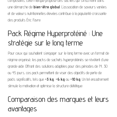
composants, cette marque propose des sachets qui s’inscrivent dans
une démarche de
bien-être global
. L’association de saveurs variées
et de valeurs nutritionnelles élevées contribue à la popularité croissante
des produits Éric Favre.
Pack Régime Hyperprotéiné : Une
stratégie sur le long terme
Pour ceux qui souhaitent s’engager sur le long terme avec un format de
régime organisé, les packs de sachets hyperprotéinés se révèlent d’une
grande aide. Offrant des solutions adaptées pour des périodes de 14, 30
ou 45 jours, ces pack permettent de viser des objectifs de perte de
poids significatifs, tels que
-3 kg
,
-6 kg
ou
-10 kg
. Un tel encadrement
stimule la motivation et optimise la structure diététique.
Comparaison des marques et leurs
avantages