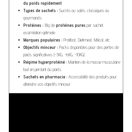
du poids rapidement
.
Types de sachets :
Sucrés ou salés, classiques ou
gourmands.
Protéines :
18g de
protéines pures
par sachet,
assimilation optimale.
Marques populaires :
Protifast, Dietimeal, Milical, etc.
Objectifs minceur :
Packs disponibles pour des pertes de
poids significatives (-3KG, -6KG, -10KG).
Régime hyperprotéiné :
Maintien de la masse musculaire
tout en perdant du poids.
Sachets en pharmacie :
Accessibilité des produits pour
atteindre vos objectifs minceur.