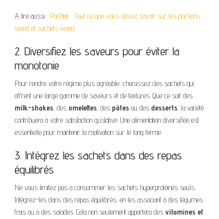
A lire aussi :
Pochtar : Tout ce que vous devez savoir sur les pochons
weed et sachets weed
2. Diversifiez les saveurs pour éviter la
monotonie
Pour rendre votre régime plus agréable, choisissez des sachets qui
offrent une large gamme de saveurs et de textures. Que ce soit des
milk-shakes
, des
omelettes
, des
pâtes
ou des
desserts
, la variété
contribuera à votre satisfaction gustative. Une alimentation diversifiée est
essentielle pour maintenir la motivation sur le long terme.
3. Intégrez les sachets dans des repas
équilibrés
Ne vous limitez pas à consommer les sachets hyperprotéinés seuls.
Intégrez-les dans des repas équilibrés, en les associant à des légumes
frais ou à des salades. Cela non seulement apportera des
vitamines et