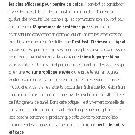
les plus efficaces pour perdre du poids
, il convient de considérer
divers facteurs, tels que la composition nutritionnelle et l’agrément
gustatif des produits. Les sachets qui se démarquent sont souvent ceux
qui contiennent
18 grammes de protéines pures
par portion,
favorisant une consommation optimale tout en limitant les sensations de
faim. Des marques réputées telles que
Protifast
,
Dietimeal
et
Lignal
proposent des gammes diverses, allant des plats cuisinés aux desserts
gourmands, permettant ainsi de suivre un
régime hyperprotéiné
sans sacrifices. De plus, il est primordial de considérer des sachets qui
allient une
valeur protéique élevée
à une faible teneur en sucres
ajoutés, optimisant ainsi l’amincissement tout en préservant la masse
musculaire. À ce titre, les experts s’accordent à dire que l’adhésion à un
régime doit être accompagnée d’un suivi de l’évolution de la silhouette et
de l’état général de santé. Dans cette optique, il est vivement conseillé de
consulter un professionnel de santé afin d’adapter ces compléments à
ses besoins personnels, précisant que cette approche personnalisée
maximisera les chances de succès dans un projet de
perte de poids
efficace
.