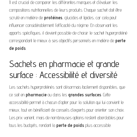
Il est crucial de comparer les différentes marques et d’évaluer les
compositions nutritionnelles de leurs produits. Chaque sachet doit être
scruté en matière de
protéines
, glucides et lipides, car cela peut
influencer considérablement l’efficacité du régime. En observant les
apports spécifiques, il devient possible de choisir le sachet hyperprotéiné
correspondant le mieux à ses objectifs personnels en matière de
perte
de poids
.
Sachets en pharmacie et grande
surface : Accessibilité et diversité
Les sachets hyperprotéinés sont désormais facilement disponibles, que
ce soit en
pharmacie
ou dans les
grandes surfaces
. Cette
accessibilité permet à chacun d’opter pour la solution qui lui convient le
mieux, tout en bénéficiant de conseils d’experts pour orienter son choix.
Les prix varient, mais de nombreuses options restent abordables pour
tous les budgets, rendant la
perte de poids
plus accessible.