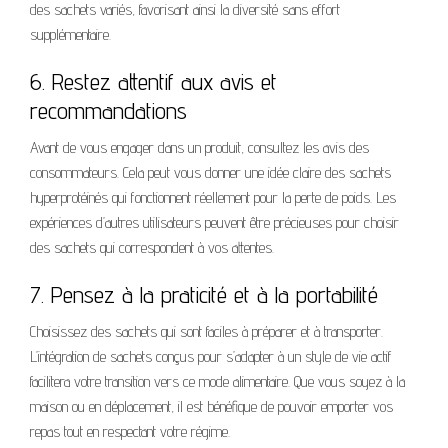
des sachets variés, favorisant ainsi la diversité sans effort
supplémentaire.
6. Restez attentif aux avis et
recommandations
Avant de vous engager dans un produit, consultez les avis des
consommateurs. Cela peut vous donner une idée claire des sachets
hyperprotéinés qui fonctionnent réellement pour la perte de poids. Les
expériences d’autres utilisateurs peuvent être précieuses pour choisir
des sachets qui correspondent à vos attentes.
7. Pensez à la praticité et à la portabilité
Choisissez des sachets qui sont faciles à préparer et à transporter.
L’intégration de sachets conçus pour s’adapter à un style de vie actif
facilitera votre transition vers ce mode alimentaire. Que vous soyez à la
maison ou en déplacement, il est bénéfique de pouvoir emporter vos
repas tout en respectant votre régime.