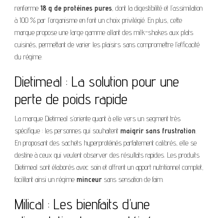
renferme
18 g de protéines pures
, dont la digestibilité et l’assimilation
à 100 % par l’organisme en font un choix privilégié. En plus, cette
marque propose une large gamme allant des milk-shakes aux plats
cuisinés, permettant de varier les plaisirs sans compromettre l’efficacité
du régime.
Dietimeal : La solution pour une
perte de poids rapide
La marque Dietimeal s’oriente quant à elle vers un segment très
spécifique : les personnes qui souhaitent
maigrir sans frustration
.
En proposant des sachets hyperprotéinés parfaitement calibrés, elle se
destine à ceux qui veulent observer des résultats rapides. Les produits
Dietimeal sont élaborés avec soin et offrent un apport nutritionnel complet,
facilitant ainsi un régime
minceur
sans sensation de faim.
Milical : Les bienfaits d’une