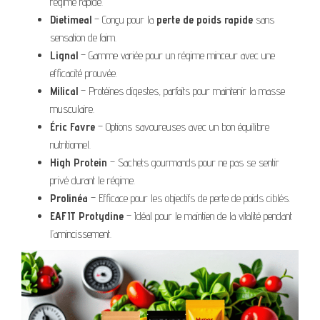
régime rapide.
Dietimeal
– Conçu pour la
perte de poids rapide
sans
sensation de faim.
Lignal
– Gamme variée pour un régime minceur avec une
efficacité prouvée.
Milical
– Protéines digestes, parfaits pour maintenir la masse
musculaire.
Éric Favre
– Options savoureuses avec un bon équilibre
nutritionnel.
High Protein
– Sachets gourmands pour ne pas se sentir
privé durant le régime.
Prolinéa
– Efficace pour les objectifs de perte de poids ciblés.
EAFIT Protydine
– Idéal pour le maintien de la vitalité pendant
l’amincissement.