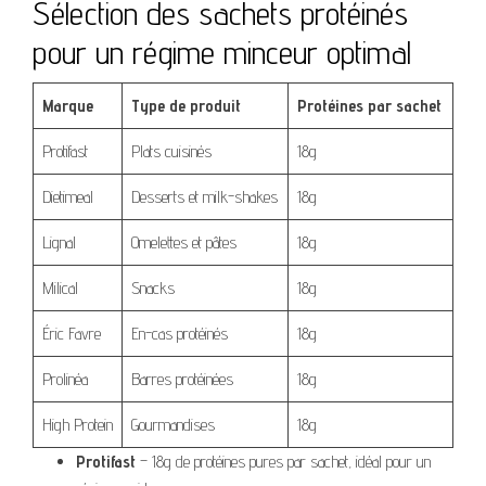
Sélection des sachets protéinés
pour un régime minceur optimal
Marque
Type de produit
Protéines par sachet
Protifast
Plats cuisinés
18g
Dietimeal
Desserts et milk-shakes
18g
Lignal
Omelettes et pâtes
18g
Milical
Snacks
18g
Éric Favre
En-cas protéinés
18g
Prolinéa
Barres protéinées
18g
High Protein
Gourmandises
18g
Protifast
– 18g de protéines pures par sachet, idéal pour un