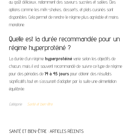
au goût délicieux, notamment des saveurs sucrées et salées. Des
options comme les milk-shakes, desserts, et plats cuisinés sont
disponibles. Cela permet de rendre le régime plus agréable et moins
monotone.
Quelle est la durée recommandée pour un
régime hyperprotéiné ?
La durée d’un régime
hyperprotéiné
varie selon les objectifs de
chacun, mais il est souvent recommandé de suivre ce type de régime
pour des périodes de
14 à 45 jours
pour obtenir des résultats
significatifs tout en s’assurant d’adopter par la suite une alimentation
équilibrée.
Catégorie
Santé et bien-être
SANTÉ ET BIEN-ÊTRE : ARTICLES RÉCENTS