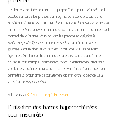
protéinée
Les barres protéinées ou barres hyperprotéinées pour maigrirâ€‹ sont
adaptées à toutes les phases d’un régime. Lors de la pratique d’une
activité physique, elles contribuent à augmenter et à conserver la masse
musculaire. Vous pouvez d’ailleurs savourer votre barre protéinée à tout
moment de la journée. Vous pouvez les prendre en
collation le
matin
,
au petit-déjeuner
, pendant
le goûter
ou même en
fin de
journée
avant le dîner si vous avez un petit creux. Elles peuvent
également être transportées n’importe où et savourées suite à un effort
physique, par exemple. Inversement, avant un entraînement, dégustez
vos barres protéinées environ une heure avant l’activité physique, pour
permettre à l’organisme de parfaitement digérer avant la séance. Cela
vous évitera
l’hypoglycémie.
A lire aussi :
BCAA : tout ce qu’il faut savoir
L’utilisation des barres hyperprotéinées
pour maigrirâ€‹