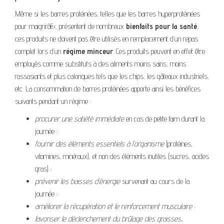
Même si les barres protéinées, telles que les barres hyperprotéinées
pour maigrirâ€‹, présentent de nombreux
bienfaits pour la santé
,
ces produits ne doivent pas être utilisés en remplacement d’un repas
complet lors d’un
régime minceur
. Ces produits peuvent en effet être
employés comme substituts à des aliments moins sains, moins
rassasiants et plus caloriques tels que les chips, les gâteaux industriels,
etc. La consommation de barres protéinées apporte ainsi les bénéfices
suivants pendant un régime :
procurer une satiété immédiate
en cas de petite faim durant la
journée ;
fournir des éléments essentiels à l’organisme
(protéines,
vitamines, minéraux), et non des éléments inutiles (sucres, acides
gras) ;
prévenir les baisses d’énergie
survenant au cours de la
journée ;
améliorer la récupération et le
renforcement musculaire
;
favoriser le déclenchement du brûlage des graisses
.