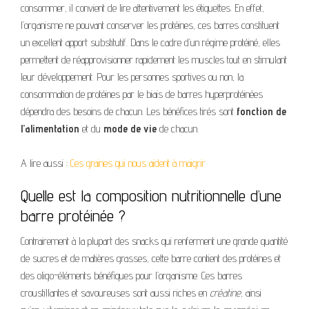
consommer, il convient de lire attentivement les étiquettes. En effet,
l’organisme ne pouvant conserver les protéines, ces barres constituent
un excellent apport substitutif. Dans le cadre d’un régime protéiné, elles
permettent de réapprovisionner rapidement les muscles tout en stimulant
leur développement. Pour les personnes sportives ou non, la
consommation de protéines par le biais de barres hyperprotéinées
dépendra des besoins de chacun. Les bénéfices tirés sont
fonction de
l’alimentation
et du
mode de vie
de chacun.
A lire aussi :
Ces graines qui nous aident à maigrir
Quelle est la composition nutritionnelle d’une
barre protéinée ?
Contrairement à la plupart des snacks qui renferment une grande quantité
de sucres et de matières grasses, cette barre contient des protéines et
des oligo-éléments bénéfiques pour l’organisme. Ces barres
croustillantes et savoureuses sont aussi riches en
créatine
, ainsi