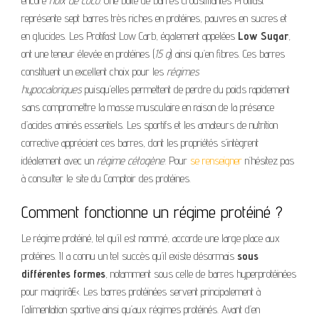
encore
noix de coco
. Une boîte de barres croustillantes Protifast
représente sept barres très riches en protéines, pauvres en sucres et
en glucides. Les Protifast Low Carb, également appelées
Low Sugar
,
ont une teneur élevée en protéines (
15 g
) ainsi qu’en fibres. Ces barres
constituent un excellent choix pour les
régimes
hypocaloriques
puisqu’elles permettent de perdre du poids rapidement
sans compromettre la masse musculaire en raison de la présence
d’acides aminés essentiels. Les sportifs et les amateurs de nutrition
corrective apprécient ces barres, dont les propriétés s’intègrent
idéalement avec un
régime cétogène
. Pour
se renseigner
n’hésitez pas
à consulter le site du Comptoir des protéines.
Comment fonctionne un régime protéiné ?
Le régime protéiné, tel qu’il est nommé, accorde une large place aux
protéines. Il a connu un tel succès qu’il existe désormais
sous
différentes formes
, notamment sous celle de barres hyperprotéinées
pour maigrirâ€‹. Les barres protéinées servent principalement à
l’alimentation sportive ainsi qu’aux régimes protéinés. Avant d’en