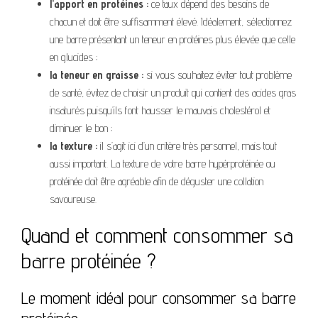
l’apport en protéines :
ce taux dépend des besoins de
chacun et doit être suffisamment élevé. Idéalement, sélectionnez
une barre présentant un teneur en protéines plus élevée que celle
en glucides ;
la teneur en graisse :
si vous souhaitez éviter tout problème
de santé, évitez de choisir un produit qui contient des acides gras
insaturés puisqu’ils font hausser le mauvais cholestérol et
diminuer le bon ;
la texture :
il s’agit ici d’un critère très personnel, mais tout
aussi important. La texture de votre barre hypérprotéinée ou
protéinée doit être agréable afin de déguster une collation
savoureuse.
Quand et comment consommer sa
barre protéinée ?
Le moment idéal pour consommer sa barre