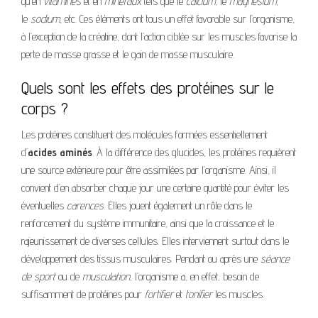
qu’en
vitamines
et en
minéraux
tels que le
calcium
, le
magnésium
,
le
sodium
, etc. Ces éléments ont tous un effet favorable sur l’organisme,
à l’exception de la créatine, dont l’action ciblée sur les muscles favorise la
perte de masse grasse et le gain de masse musculaire.
Quels sont les effets des protéines sur le
corps ?
Les protéines constituent des molécules formées essentiellement
d’
acides aminés
. À la différence des glucides, les protéines requièrent
une source extérieure pour être assimilées par l’organisme. Ainsi, il
convient d’en absorber chaque jour une certaine quantité pour éviter les
éventuelles
carences
. Elles jouent également un rôle dans le
renforcement du système immunitaire, ainsi que la croissance et le
rajeunissement de diverses cellules. Elles interviennent surtout dans le
développement des tissus musculaires. Pendant ou après une
séance
de sport
ou de
musculation
, l’organisme a, en effet, besoin de
suffisamment de protéines pour
fortifier
et
tonifier
les muscles.