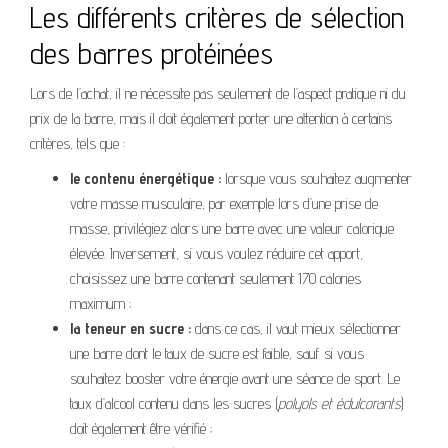
Les différents critères de sélection
des barres protéinées
Lors de l’achat, il ne nécessite pas seulement de l’aspect pratique ni du
prix de la barre, mais il doit également porter une attention à certains
critères, tels que :
le contenu énergétique :
lorsque vous souhaitez augmenter
votre masse musculaire, par exemple lors d’une prise de
masse, privilégiez alors une barre avec une valeur calorique
élevée. Inversement, si vous voulez réduire cet apport,
choisissez une barre contenant seulement 170 calories
maximum ;
la teneur en sucre :
dans ce cas, il vaut mieux sélectionner
une barre dont le taux de sucre est faible, sauf si vous
souhaitez booster votre énergie avant une séance de sport. Le
taux d’alcool contenu dans les sucres (
polyols et édulcorants
)
doit également être vérifié ;