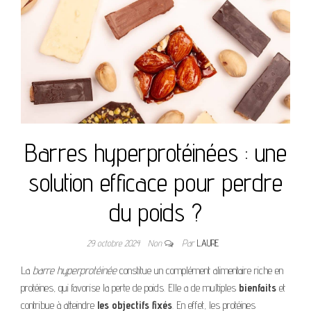
Barres hyperprotéinées : une
solution efficace pour perdre
du poids ?
29 octobre 2024
Non
Par
LAURE
La
barre hyperprotéinée
constitue un complément alimentaire riche en
protéines, qui favorise la perte de poids. Elle a de multiples
bienfaits
et
contribue à atteindre
les objectifs fixés
. En effet, les protéines