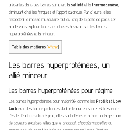
présentes dans ces barres stimulent la
satiété
et la
thermogenèse
,
diminuant ainsi les fringales et l’apport calorique. Par ailleurs, elles
respectent la masse musculaire tout au long de la perte de poids. Cet
article vous explique toutes les choses à savoir sur les barres
hyperprotéinées et la minceur.
Table des matières
[
Afficher
]
Les barres hyperprotéinées, un
allié minceur
Les barres hyperprotéinées pour régime
Les barres hyperprotéinées pour maigrirâ€‹ comme les
Protifast Low
Carb
sont des barres protéinées dont la teneur en sucre est très faible.
Dès le début de votre régime, elles sont idéales et offrent un large choix
de saveurs exquises telles que le
chocolat
,
chocolat-noisettes
ou