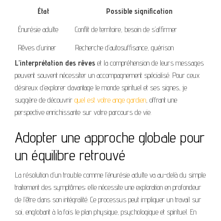
État
Possible signification
Énurésie adulte
Conflit de territoire, besoin de s’affirmer
Rêves d’uriner
Recherche d’autosuffisance, guérison
L’interprétation des rêves
et la compréhension de leurs messages
peuvent souvent nécessiter un accompagnement spécialisé. Pour ceux
désireux d’explorer davantage le monde spirituel et ses signes, je
suggère de découvrir
quel est votre ange gardien
, offrant une
perspective enrichissante sur votre parcours de vie.
Adopter une approche globale pour
un équilibre retrouvé
La résolution d’un trouble comme l’énurésie adulte va au-delà du simple
traitement des symptômes; elle nécessite une exploration en profondeur
de l’être dans son intégralité. Ce processus peut impliquer un travail sur
soi, englobant à la fois le plan physique, psychologique et spirituel. En