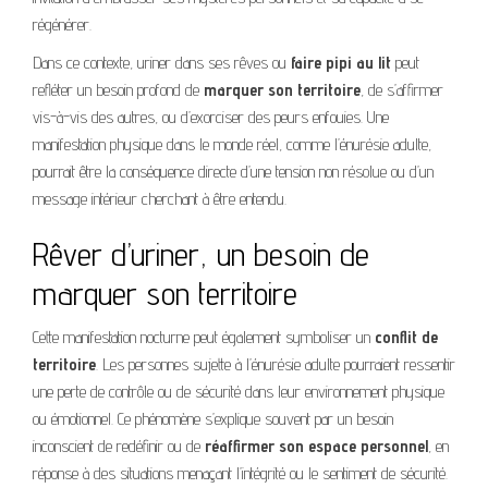
régénérer.
Dans ce contexte, uriner dans ses rêves ou
faire pipi au lit
peut
refléter un besoin profond de
marquer son territoire
, de s’affirmer
vis-à-vis des autres, ou d’exorciser des peurs enfouies. Une
manifestation physique dans le monde réel, comme l’énurésie adulte,
pourrait être la conséquence directe d’une tension non résolue ou d’un
message intérieur cherchant à être entendu.
Rêver d’uriner, un besoin de
marquer son territoire
Cette manifestation nocturne peut également symboliser un
conflit de
territoire
. Les personnes sujette à l’énurésie adulte pourraient ressentir
une perte de contrôle ou de sécurité dans leur environnement physique
ou émotionnel. Ce phénomène s’explique souvent par un besoin
inconscient de redéfinir ou de
réaffirmer son espace personnel
, en
réponse à des situations menaçant l’intégrité ou le sentiment de sécurité.