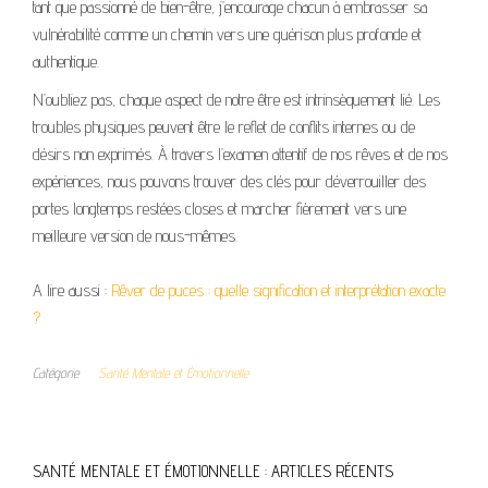
tant que passionné de bien-être, j’encourage chacun à embrasser sa
vulnérabilité comme un chemin vers une guérison plus profonde et
authentique.
N’oubliez pas, chaque aspect de notre être est intrinsèquement lié. Les
troubles physiques peuvent être le reflet de conflits internes ou de
désirs non exprimés. À travers l’examen attentif de nos rêves et de nos
expériences, nous pouvons trouver des clés pour déverrouiller des
portes longtemps restées closes et marcher fièrement vers une
meilleure version de nous-mêmes.
A lire aussi :
Rêver de puces : quelle signification et interprétation exacte
?
Catégorie
Santé Mentale et Émotionnelle
SANTÉ MENTALE ET ÉMOTIONNELLE : ARTICLES RÉCENTS