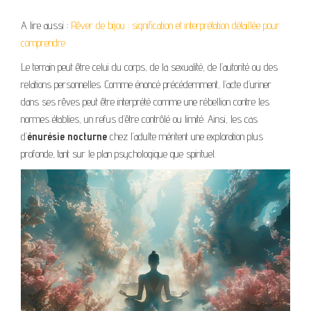
A lire aussi :
Rêver de bijou : signification et interprétation détaillée pour
comprendre
Le terrain peut être celui du corps, de la sexualité, de l’autorité ou des
relations personnelles. Comme énoncé précédemment, l’acte d’uriner
dans ses rêves peut être interprété comme une rébellion contre les
normes établies, un refus d’être contrôlé ou limité. Ainsi, les cas
d’
énurésie nocturne
chez l’adulte méritent une exploration plus
profonde, tant sur le plan psychologique que spirituel.