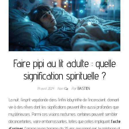
Faire pipi au lit adulte : quelle
signification spirituelle ?
19 avril 2024
Non
Par
BASTIEN
La nuit, l’esprit vagabonde dans l’infini labyrinthe de l’inconscient, donnant
vie à des rêves dont les significations peuvent être aussi profondes que
mystérieuses. Parmi ces visions nocturnes, certaines peuvent sembler
déconcertantes, voire embarrassantes, telles que celles impliquant
l’acte
d’uriner
. Comme jeune homme de 25 ans passionné par la médecine et