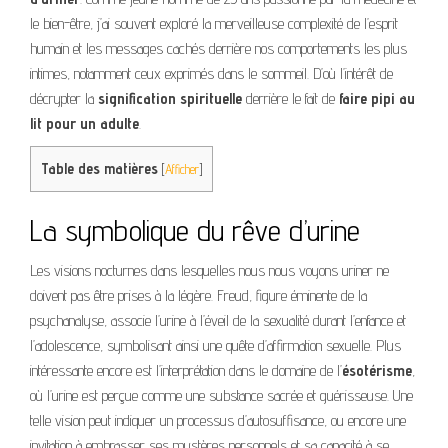
le bien-être, j’ai souvent exploré la merveilleuse complexité de l’esprit
humain et les messages cachés derrière nos comportements les plus
intimes, notamment ceux exprimés dans le sommeil. D’où l’intérêt de
décrypter la
signification spirituelle
derrière le fait de
faire pipi au
lit pour un adulte
.
Table des matières
[
Afficher
]
La symbolique du rêve d’urine
Les visions nocturnes dans lesquelles nous nous voyons uriner ne
doivent pas être prises à la légère. Freud, figure éminente de la
psychanalyse, associe l’urine à l’éveil de la sexualité durant l’enfance et
l’adolescence, symbolisant ainsi une quête d’affirmation sexuelle. Plus
intéressante encore est l’interprétation dans le domaine de l’
ésotérisme
,
où l’urine est perçue comme une substance sacrée et guérisseuse. Une
telle vision peut indiquer un processus d’autosuffisance, ou encore une
invitation à embrasser ses mystères personnels et sa capacité à se