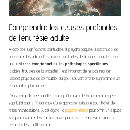
Comprendre les causes profondes
de l’énurésie adulte
À côté des significations spirituelles et psychologiques, il est crucial de
considérer les potentielles causes médicales de l’énurésie adulte, telles
que le
stress émotionnel
ou des
pathologies spécifiques
(diabète, troubles de la prostate). Il est important de ne pas négliger
l’aspect physique de ce trouble, qui peut souvent être le symptôme d’un
déséquilibre plus général.
Dans ma quête personnelle de compréhension de la connexion corps-
esprit, j’ai appris l’importance d’une approche holistique pour traiter de
telles manifestations. À cet égard, la
psychothérapie
peut offrir un espace
sûr pour explorer les causes sous-jacentes de l’énurésie et aider à
résoudre les conflits internes.