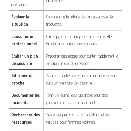
Description
envisager
Évaluer la
Comprendre la nature des agressions et leur
situation
fréquence.
Consulter un
Faire appel à un thérapeute ou un conseiller
professionnel
familial pour obtenir des conseils.
Établir un plan
Préparer des étapes pour quitter rapidement la
de sécurité
situation en cas d’agression.
Informer un
Avoir un soutien extérieur en parlant à un ami
proche
ou à un membre de la famille.
Documenter les
Tenir un journal des violences pour des
incidents
preuves en cas de besoin légal.
Rechercher des
Se renseigner sur les associations et les
ressources
refuges pour femmes victimes.