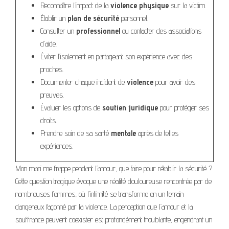
Reconnaître l’impact de la
violence physique
sur la victim.
Établir un
plan de sécurité
personnel.
Consulter un
professionnel
ou contacter des associations
d’aide.
Éviter l’isolement en partageant son expérience avec des
proches.
Documenter chaque incident de
violence
pour avoir des
preuves.
Évaluer les options de
soutien juridique
pour protéger ses
droits.
Prendre soin de sa santé
mentale
après de telles
expériences.
Mon mari me frappe pendant l’amour, que faire pour rétablir la sécurité ?
Cette question tragique évoque une réalité douloureuse rencontrée par de
nombreuses femmes, où l’intimité se transforme en un terrain
dangereux façonné par la violence. La perception que l’amour et la
souffrance peuvent coexister est profondément troublante, engendrant un