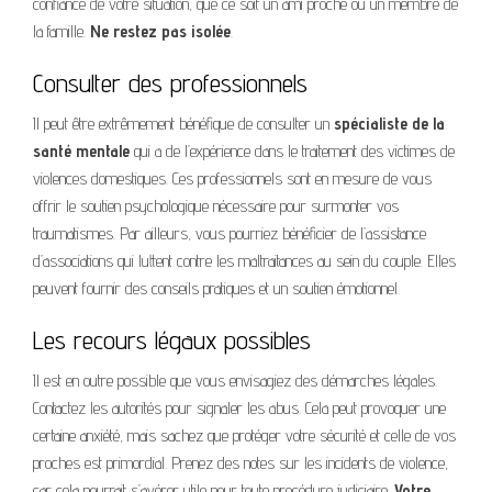
confiance de votre situation, que ce soit un ami proche ou un membre de
la famille.
Ne restez pas isolée
.
Consulter des professionnels
Il peut être extrêmement bénéfique de consulter un
spécialiste de la
santé mentale
qui a de l’expérience dans le traitement des victimes de
violences domestiques. Ces professionnels sont en mesure de vous
offrir le soutien psychologique nécessaire pour surmonter vos
traumatismes. Par ailleurs, vous pourriez bénéficier de l’assistance
d’associations qui luttent contre les maltraitances au sein du couple. Elles
peuvent fournir des conseils pratiques et un soutien émotionnel.
Les recours légaux possibles
Il est en outre possible que vous envisagiez des démarches légales.
Contactez les autorités pour signaler les abus. Cela peut provoquer une
certaine anxiété, mais sachez que protéger votre sécurité et celle de vos
proches est primordial. Prenez des notes sur les incidents de violence,
car cela pourrait s’avérer utile pour toute procédure judiciaire.
Votre