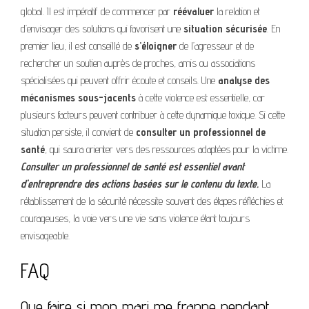
global. Il est impératif de commencer par
réévaluer
la relation et
d’envisager des solutions qui favorisent une
situation sécurisée
. En
premier lieu, il est conseillé de
s’éloigner
de l’agresseur et de
rechercher un soutien auprès de proches, amis ou associations
spécialisées qui peuvent offrir écoute et conseils. Une
analyse des
mécanismes sous-jacents
à cette violence est essentielle, car
plusieurs facteurs peuvent contribuer à cette dynamique toxique. Si cette
situation persiste, il convient de
consulter un professionnel de
santé
, qui saura orienter vers des ressources adaptées pour la victime.
Consulter un professionnel de santé est essentiel avant
d’entreprendre des actions basées sur le contenu du texte.
La
rétablissement de la sécurité nécessite souvent des étapes réfléchies et
courageuses, la voie vers une vie sans violence étant toujours
envisageable.
FAQ
Que faire si mon mari me frappe pendant