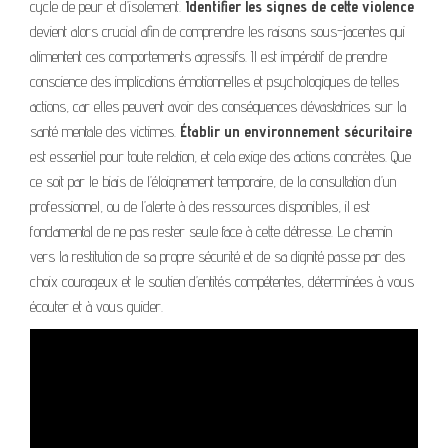
cycle de peur et d’isolement.
Identifier les signes de cette violence
devient alors crucial afin de comprendre les raisons sous-jacentes qui
alimentent ces comportements agressifs. Il est impératif de prendre
conscience des implications émotionnelles et psychologiques de telles
actions, car elles peuvent avoir des conséquences dévastatrices sur la
santé mentale des victimes.
Établir un environnement sécuritaire
est essentiel pour toute relation, et cela exige des actions concrètes. Que
ce soit par le biais de l’éloignement temporaire, de la consultation d’un
professionnel, ou de l’alerte à des ressources disponibles, il est
fondamental de ne pas rester seule face à cette détresse. Le chemin
vers la restitution de sa propre sécurité et de sa dignité passe par des
choix courageux et le soutien d’entités compétentes, déterminées à vous
écouter et à vous guider.