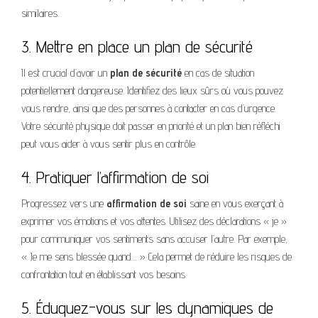
similaires.
3. Mettre en place un plan de sécurité
Il est crucial d’avoir un
plan de sécurité
en cas de situation
potentiellement dangereuse. Identifiez des lieux sûrs où vous pouvez
vous rendre, ainsi que des personnes à contacter en cas d’urgence.
Votre sécurité physique doit passer en priorité et un plan bien réfléchi
peut vous aider à vous sentir plus en contrôle.
4. Pratiquer l’affirmation de soi
Progressez vers une
affirmation de soi
saine en vous exerçant à
exprimer vos émotions et vos attentes. Utilisez des déclarations « je »
pour communiquer vos sentiments sans accuser l’autre. Par exemple,
« Je me sens blessée quand… » Cela permet de réduire les risques de
confrontation tout en établissant vos besoins.
5. Éduquez-vous sur les dynamiques de