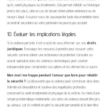
qu’ils soient physiques ou émotionnels. Cela permet d’établir un historique
précis des abus, utile en cas de besoin d’intervention extérieure ou de
recours légal. Assurez-vous de sauvegarder toute documentation dans
un endroit sécuritaire où votre partenaire ne pourra pas accéder.
10. Évaluer les implications légales
Si la violence persiste, il est crucial de vous informer sur vos
droits
juridiques
. Envisagez les mesures à prendre pour assurer votre
sécurité, comme obtenir une ordonnance de protection. Consulter un
avocat spécialisé dans les violences domestiques peut s’avérer
indispensable pour comprendre vos options et les démarches à suivre.
Mon mari me frappe pendant l’amour que faire pour rétablir
la sécurité ?
La découverte que la violence peut s’immiscer ainsi dans
l’intimité est dévastatrice et soulève des inquiétudes profondes
concernant la santé émotionnelle et physique de la victime. Au-delà d’une
simple problématique relationnelle, ces actes de violence doivent être pris
au sérieux, car ils mettent en péril la sécurité personnelle et le bien-être