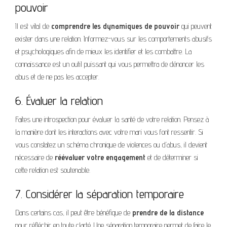
pouvoir
Il est vital de
comprendre les dynamiques de pouvoir
qui peuvent
exister dans une relation. Informez-vous sur les comportements abusifs
et psychologiques afin de mieux les identifier et les combattre. La
connaissance est un outil puissant qui vous permettra de dénoncer les
abus et de ne pas les accepter.
6. Évaluer la relation
Faites une introspection pour évaluer la santé de votre relation. Pensez à
la manière dont les interactions avec votre mari vous font ressentir. Si
vous constatez un schéma chronique de violences ou d’abus, il devient
nécessaire de
réévaluer votre engagement
et de déterminer si
cette relation est soutenable.
7. Considérer la séparation temporaire
Dans certains cas, il peut être bénéfique de
prendre de la distance
pour réfléchir en toute clarté. Une séparation temporaire permet de faire le