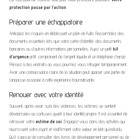
protection passe par l’action
.
Préparer une échappatoire
Anticipez les risques en établissant un plan de fuite. Rassemblez des
documents essentiels tels que votre carte d’identité, des documents
bancaires ou d’autres informations personnelles. Ayez un petit
kit
d’urgence
prêt, comprenant de l’argent liquide et un téléphone chargé.
Pensez à des endroits où vous pourriez vous réfugier temporairement.
Avoir une connaissance claire de la situation peut apaiser une partie de
l’angoisse associée à cette expérience traumatisante.
Renouer avec votre identité
Souvent, après avoir subi des violences, les victimes se sentent
dévalorisées ou confuses quant à leur identité propre. Il est essentiel de
retrouver votre
estime de soi
. Engagez-vous dans des activités qui
nourrissent votre esprit et réaffirment votre valeur en tant qu’individu.
Qu’il s’agisse de consulter des livres de développement personnel ou de