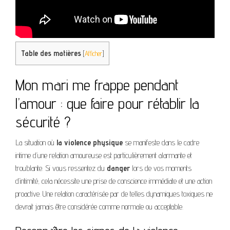
Table des matières
[
Afficher
]
Mon mari me frappe pendant
l’amour : que faire pour rétablir la
sécurité ?
La situation où
la violence physique
se manifeste dans le cadre
intime d’une relation amoureuse est particulièrement alarmante et
troublante. Si vous ressentez du
danger
lors de vos moments
d’intimité, cela nécessite une prise de conscience immédiate et une action
proactive. Une relation caractérisée par de telles dynamiques toxiques ne
devrait jamais être considérée comme normale ou acceptable.