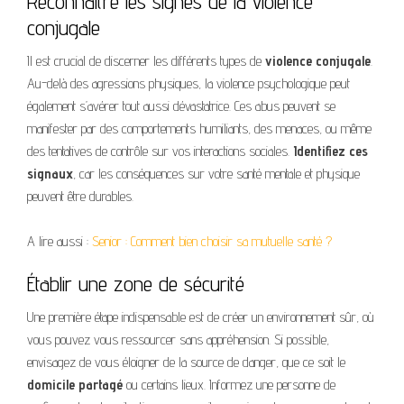
Reconnaître les signes de la violence
conjugale
Il est crucial de discerner les différents types de
violence conjugale
.
Au-delà des agressions physiques, la violence psychologique peut
également s’avérer tout aussi dévastatrice. Ces abus peuvent se
manifester par des comportements humiliants, des menaces, ou même
des tentatives de contrôle sur vos interactions sociales.
Identifiez ces
signaux
, car les conséquences sur votre santé mentale et physique
peuvent être durables.
A lire aussi :
Senior : Comment bien choisir sa mutuelle santé ?
Établir une zone de sécurité
Une première étape indispensable est de créer un environnement sûr, où
vous pouvez vous ressourcer sans appréhension. Si possible,
envisagez de vous éloigner de la source de danger, que ce soit le
domicile partagé
ou certains lieux. Informez une personne de