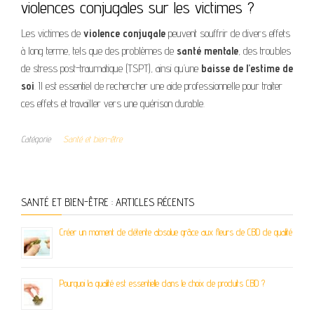
violences conjugales sur les victimes ?
Les victimes de
violence conjugale
peuvent souffrir de divers effets
à long terme, tels que des problèmes de
santé mentale
, des troubles
de stress post-traumatique (TSPT), ainsi qu’une
baisse de l’estime de
soi
. Il est essentiel de rechercher une aide professionnelle pour traiter
ces effets et travailler vers une guérison durable.
Catégorie
Santé et bien-être
SANTÉ ET BIEN-ÊTRE : ARTICLES RÉCENTS
Créer un moment de détente absolue grâce aux fleurs de CBD de qualité
Pourquoi la qualité est essentielle dans le choix de produits CBD ?