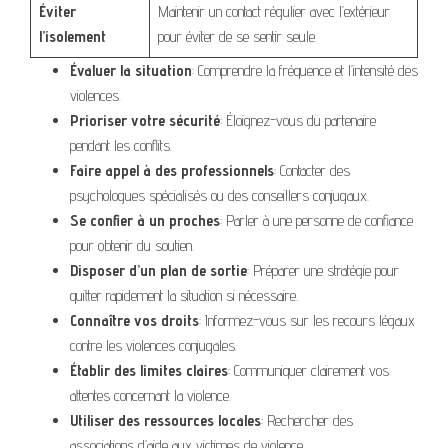
Éviter
Maintenir un contact régulier avec l’extérieur
l’isolement
pour éviter de se sentir seule.
Évaluer la situation
: Comprendre la fréquence et l’intensité des
violences.
Prioriser votre sécurité
: Éloignez-vous du partenaire
pendant les conflits.
Faire appel à des professionnels
: Contacter des
psychologues spécialisés ou des conseillers conjugaux.
Se confier à un proches
: Parler à une personne de confiance
pour obtenir du soutien.
Disposer d’un plan de sortie
: Préparer une stratégie pour
quitter rapidement la situation si nécessaire.
Connaître vos droits
: Informez-vous sur les recours légaux
contre les violences conjugales.
Établir des limites claires
: Communiquer clairement vos
attentes concernant la violence.
Utiliser des ressources locales
: Rechercher des
associations d’aide aux victimes de violence.