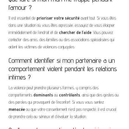
l’amour ?
Il est essentiel de
prioriser votre sécurité
avant tout. Si vous êtes
dans une situation où vous êtes agressée, essayez de vous éloigner
immédiatement de l’endroit et de
chercher de l’aide
. Vous pouvez
contacter des amis, des familles ou des associations spécialisées qui
aident les victimes de violences conjugales.
Comment identifier si mon partenaire a un
comportement violent pendant les relations
intimes ?
La violence peut prendre plusieurs formes, y compris des
comportements
dominants
ou
contrôlants
, ainsi que des gestes ou
des paroles qui provoquent de l’inconfort. Si vous vous sentez
menacée
ou que votre consentement n’est pas respecté, il est crucial
de prendre cela au sérieux et d’évaluer la situation.