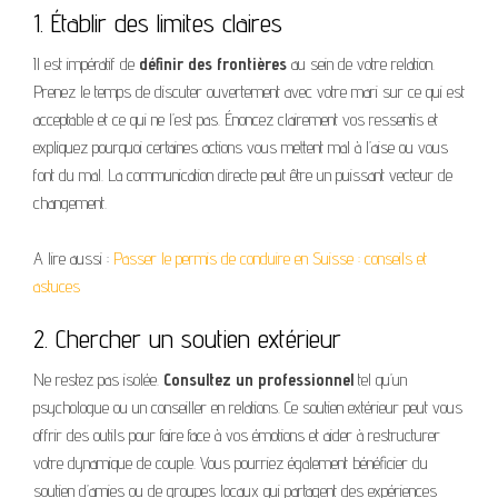
1. Établir des limites claires
Il est impératif de
définir des frontières
au sein de votre relation.
Prenez le temps de discuter ouvertement avec votre mari sur ce qui est
acceptable et ce qui ne l’est pas. Énoncez clairement vos ressentis et
expliquez pourquoi certaines actions vous mettent mal à l’aise ou vous
font du mal. La communication directe peut être un puissant vecteur de
changement.
A lire aussi :
Passer le permis de conduire en Suisse : conseils et
astuces
2. Chercher un soutien extérieur
Ne restez pas isolée.
Consultez un professionnel
tel qu’un
psychologue ou un conseiller en relations. Ce soutien extérieur peut vous
offrir des outils pour faire face à vos émotions et aider à restructurer
votre dynamique de couple. Vous pourriez également bénéficier du
soutien d’amies ou de groupes locaux qui partagent des expériences