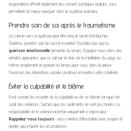
organisations offrent également des conseils juridiques gratuits, vous
permettant de mieux naviguer dans le système judiciaire.
Prendre soin de soi après le traumatisme
Le chemin vers la guérison peut être long et semé d’embûches.
Toutefois, prendre soin de soi est essentiel. N’oubliez pas que la
guérison émotionnelle
demande du temps. Engagez-vous dans des
activités apaisantes, que ce soit par le biais de la méditation, du yoga, ou
même simplement en prenant du temps pour vous dans la nature.
Favorisez des interactions sociales positives et éveillez votre créativité.
Éviter la culpabilité et le blâme
Il est courant de ressentir de la culpabilité ou de se blâmer lorsque l’on
subit des violences. Sachez que ces sentiments ne sont pas fondés. La
responsabilité de la violence incombe uniquement à l’agresseur.
Rappelez-vous toujours
: vous méritez d’être traitée avec respect et
dignité, peu importe les circonstances.