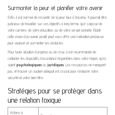
Surmonter la peur et planifier votre avenir
Enfin, il est normal de ressentir de la peur face à l’inconnu. Il pourrait être
judicieux de travailler sur vos objectifs à long terme, qu’il s’agisse de
votre carrière, de votre éducation, ou de votre vie personnelle. Établir
cette vision d’un avenir positif peut vous offrir une motivation précieuse
pour avancer et surmonter les obstacles.
Pour toute situation d’urgence ou de crise, il est recommandé de
contacter les dispositifs d’assistance disponibles dans votre région, qu’ils
soient
psychologiques
ou
juridiques
. Les ressources ne manquent
pas, et trouver un soutien adéquat est crucial pour restaurer votre
sécurité et votre bien-être.
Stratégies pour se protéger dans
une relation toxique
Actions à