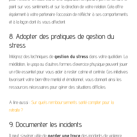
point sur vos sentiments et sur la direction de votre relation. Cela offre
également à votre partenaire l’occasion de réfléchir à ses comportements
et à la façon dont ils vous affectent.
8. Adopter des pratiques de gestion du
stress
Intégrez des techniques de
gestion du stress
dans votre quotidien. La
méditation, le yoga ou d’autres formes d’exercice physique peuvent jouer
un rôle essentiel pour vous aider à rester calme et centrée. Ces initiatives
favorisent votre bien-être mental et émotionnel, vous donnant ainsi les
ressources nécessaires pour gérer des situations difficiles.
A lire aussi :
Sur quels remboursements santé compter pour la
retraite ?
9. Documenter les incidents
Il peut s’avérer utile de
garder une trace
des incidents de violence,