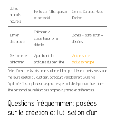
Utiliser
Renforcer l’effet apaisant
Clarins, Durance, Yves
produits
et sensoriel
Rocher
naturels
Optimiser la
Limiter
Zones « sans écran »
concentration et la
distractions
dédiées
détente
Se former et
Approfondir les
Article sur la
s’informer
pratiques du bien-être
thalassothérapie
Cette démarche favorise non seulement le repos intérieur mais aussi une
meilleure gestion du quotidien, participant véritablement à une vie
équilibrée. Tester plusieurs approches permet d’adapter un rituel bien-
être personnalisé, reflétant ses propres rythmes et préférences.
Questions fréquemment posées
sur la création et l’utilisation d’un