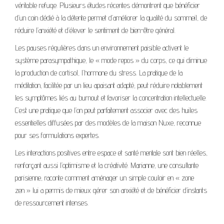
véritable refuge. Plusieurs études récentes démontrent que bénéficier
d’un coin dédié à la détente permet d’améliorer la qualité du sommeil, de
réduire l’anxiété et d’élever le sentiment de bien-être général.
Les pauses régulières dans un environnement paisible activent le
système parasympathique, le « mode repos » du corps, ce qui diminue
la production de cortisol, l’hormone du stress. La pratique de la
méditation, facilitée par un lieu apaisant adapté, peut réduire notablement
les symptômes liés au burnout et favoriser la concentration intellectuelle.
C’est une pratique que l’on peut parfaitement associer avec des huiles
essentielles diffusées par des modèles de la maison Nuxe, reconnue
pour ses formulations expertes.
Les interactions positives entre espace et santé mentale sont bien réelles,
renforçant aussi l’optimisme et la créativité. Marianne, une consultante
parisienne, raconte comment aménager un simple couloir en « zone
zen » lui a permis de mieux gérer son anxiété et de bénéficier d’instants
de ressourcement intenses.