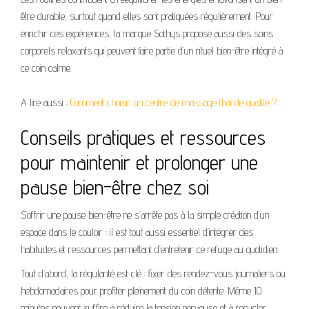
être durable, surtout quand elles sont pratiquées régulièrement. Pour
enrichir ces expériences, la marque Sothys propose aussi des soins
corporels relaxants qui peuvent faire partie d’un rituel bien-être intégré à
ce coin calme.
A lire aussi :
Comment choisir un centre de massage thaï de qualité ?
Conseils pratiques et ressources
pour maintenir et prolonger une
pause bien-être chez soi
S’offrir une pause bien-être ne s’arrête pas à la simple création d’un
espace dans le couloir ; il est tout aussi essentiel d’intégrer des
habitudes et ressources permettant d’entretenir ce refuge au quotidien.
Tout d’abord, la régularité est clé : fixer des rendez-vous journaliers ou
hebdomadaires pour profiter pleinement du coin détente. Même 10
minutes peuvent suffire à réduire la tension nerveuse et à recycler