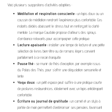
Voici plusieurs suggestions d’activités adaptées :
Méditation et respiration consciente :
un tapis doux ou un
coussin de méditation rendront l’expérience plus confortable. Ces
instants dédiés abaissent le stress tout en renforçant la clarté
mentale. La marque Caudalie propose d’ailleurs des sprays
d’ambiance relaxants pour accompagner cette pratique.
Lecture apaisante :
installer une lampe de lecture et une petite
sélection de livres bien-être ou de romans légers convient
parfaitement à ce recoin tranquille.
Pause thé :
se munir de thés d’exception, par exemple issus
du Palais des Thés, pour s’offrir une dégustation sensorielle et
lente.
Yoga doux :
un petit espace peut suffire à une pratique courte
de postures restauratrices, idéalement avec un tapis antidérapant
confortable.
Écriture ou journal de gratitude :
un carnet et un stylo à
portée de main permettent d’extérioriser ses pensées, favorisant