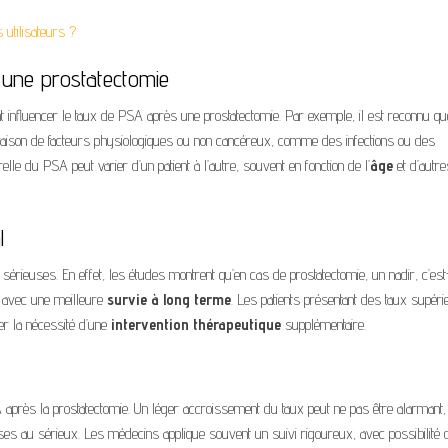
 utilisateurs ?
 une prostatectomie
t influencer le taux de PSA après une prostatectomie. Par exemple, il est reconnu qu
aison de facteurs physiologiques ou non cancéreux, comme des infections ou des
elle du PSA peut varier d’un patient à l’autre, souvent en fonction de l’
âge
et d’autre
l
érieuses. En effet, les études montrent qu’en cas de prostatectomie, un nadir, c’est
 avec une meilleure
survie à long terme
. Les patients présentant des taux supéri
iner la nécessité d’une
intervention thérapeutique
supplémentaire.
après la prostatectomie. Un léger accroissement du taux peut ne pas être alarmant
ises au sérieux. Les médecins applique souvent un suivi rigoureux, avec possibilité 