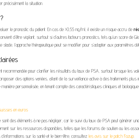
uer précisément la situation.
 ?
luer le pronostic du patient. En cas de >0,55 ng/ml, il existe un risque accru de
ré
nvient d’être vigilant, surtout si d’autres facteurs pronostics, tels qu’un score de G
ce stade, l’approche thérapeutique peut se modifier pour s’adapter aux paramètres dé
clairées
 recommandée pour clarifier les résultats du taux de PSA, surtout lorsque les va
oposer des options variées, allant de la surveillance active à des traitements plus i
e de manière personnalisée, en tenant compte des caractéristiques cliniques et biologiqu
suisses en euros
e sont des éléments à ne pas négliger, car le suivi du taux de PSA peut générer un
ement sur les ressources disponibles, telles que les forums de soutien ou les assoc
s d’informations sur la santé et le bien-être, consultez
les avis sur le patch Fazup
.