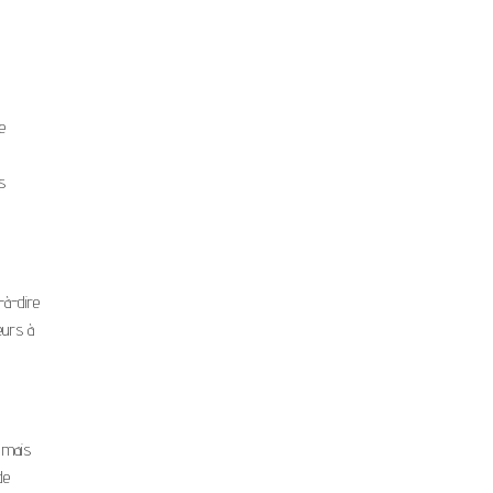
e
s
-à-dire
eurs à
, mais
de