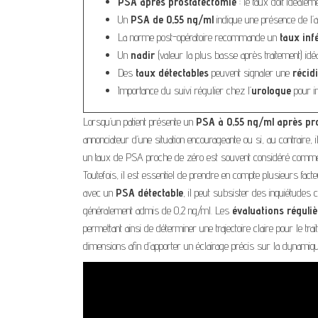
PSA après prostatectomie
: le taux doit idéaleme
Un
PSA de 0,55 ng/ml
indique une présence de l’a
La norme post-opératoire recommande un
taux inf
Un
nadir
(valeur la plus basse après traitement) idé
Des
taux détectables
peuvent signaler une
récid
Importance du suivi régulier chez l’
urologue
pour in
Lorsqu’un patient présente un
PSA à 0,55 ng/ml après pr
annonciateur d’une situation encourageante ou si, au contraire,
un taux de PSA proche de zéro est souvent considéré com
Toutefois, il est essentiel de prendre en compte plusieurs facte
avec un
PSA détectable
, il peut subsister des inquiétudes 
généralement admis de 0,2 ng/ml. Les
évaluations réguliè
permettant ainsi de déterminer une trajectoire claire pour le tr
dimensions afin d’apporter un éclairage précis sur la dynamiqu