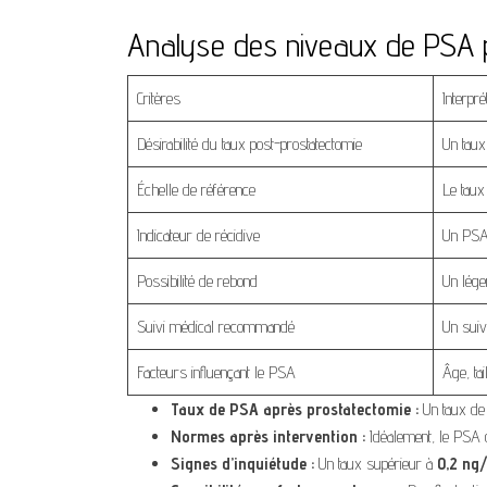
Analyse des niveaux de PSA p
Critères
Interpr
Désirabilité du taux post-prostatectomie
Un taux
Échelle de référence
Le taux
Indicateur de récidive
Un PSA 
Possibilité de rebond
Un lége
Suivi médical recommandé
Un suiv
Facteurs influençant le PSA
Âge, tai
Taux de PSA après prostatectomie :
Un taux d
Normes après intervention :
Idéalement, le PSA d
Signes d’inquiétude :
Un taux supérieur à
0,2 ng