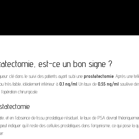
atectomie, est-ce un bon signe ?
queur clé dans le suivi des patients ayant subi une
prostatectomie
. Après une tell
 ou très faible, idéalement inférieur à
0,1 ng/ml
. Un taux de
0,55 ng/ml
soulève de
l’opération chirurgicale.
statectomie
tate, et en l’absence de tissu prostatique résiduel, le taux de PSA devrait théoriqueme
eut indiquer qu’il reste des cellules prostatiques dans l’organisme, ce qui pose la q
er.