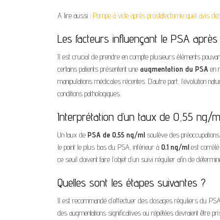
A lire aussi :
Pompe à vide après prostatectomie quel avis des
Les facteurs influençant le PSA après
Il est crucial de prendre en compte plusieurs éléments pouvan
certains patients présentent une
augmentation du PSA
en r
manipulations médicales récentes. D’autre part, l’évolution natur
conditions pathologiques.
Interprétation d’un taux de 0,55 ng/m
Un taux de
PSA de 0,55 ng/ml
soulève des préoccupations s
le point le plus bas du PSA, inférieur à
0,1 ng/ml
est corrélé
ce seuil doivent faire l’objet d’un suivi régulier afin de déterm
Quelles sont les étapes suivantes ?
Il est recommandé d’effectuer des dosages réguliers du PSA 
des augmentations significatives ou répétées devraient être pr