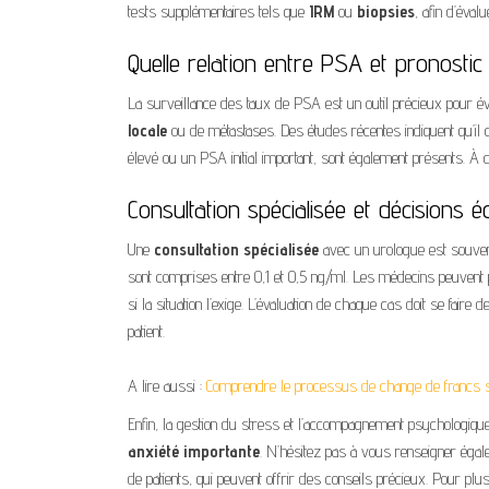
tests supplémentaires tels que
IRM
ou
biopsies
, afin d’éval
Quelle relation entre PSA et pronostic
La surveillance des taux de PSA est un outil précieux pour éva
locale
ou de métastases. Des études récentes indiquent qu’il co
élevé ou un PSA initial important, sont également présents. À 
Consultation spécialisée et décisions é
Une
consultation spécialisée
avec un urologue est souvent
sont comprises entre 0,1 et 0,5 ng/ml. Les médecins peuvent pr
si la situation l’exige. L’évaluation de chaque cas doit se fair
patient.
A lire aussi :
Comprendre le processus de change de francs 
Enfin, la gestion du stress et l’accompagnement psychologiqu
anxiété importante
. N’hésitez pas à vous renseigner égal
de patients, qui peuvent offrir des conseils précieux. Pour plu