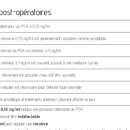
ost-opératoires
étation pour un PSA à 0,55 ng/ml
 d’environ 0,55 ng/ml est généralement considéré comme acceptable.
 normal de PSA est inférieur à 4 ng/ml.
inférieur à 1 ng/ml est souvent associé à une meilleure survie.
r élèvement est possible, mais doit être surveillé.
i régulier est nécessaire pour détecter toute anomalie.
lle prostatique et traitements antérieurs peuvent affecter le taux.
e
0,55 ng/ml
indique une présence détectable de PSA.
evrait être
indétectable
.
/ml
peut signaler une
récidive
.