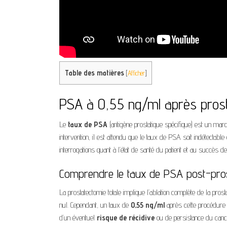
Table des matières
[
Afficher
]
PSA à 0,55 ng/ml après prost
Le
taux de PSA
(antigène prostatique spécifique) est un mar
intervention, il est attendu que le taux de PSA soit indétectable
interrogations quant à l’état de santé du patient et au succès de 
Comprendre le taux de PSA post-pro
La prostatectomie totale implique l’ablation complète de la pros
nul. Cependant, un taux de
0,55 ng/ml
après cette procédure p
d’un éventuel
risque de récidive
ou de persistance du canc