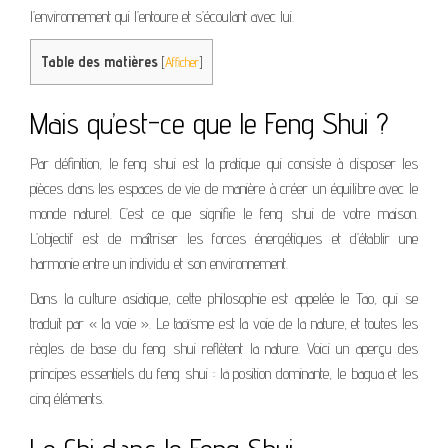
l’environnement qui l’entoure et s’écoulant avec lui.
Table des matières
[
Afficher
]
Mais qu’est-ce que le Feng Shui ?
Par définition, le feng shui est la pratique qui consiste à disposer les
pièces dans les espaces de vie de manière à créer un équilibre avec le
monde naturel. C’est ce que signifie le feng shui de votre maison.
L’objectif est de maîtriser les forces énergétiques et d’établir une
harmonie entre un individu et son environnement.
Dans la culture asiatique, cette philosophie est appelée le Tao, qui se
traduit par « la voie ». Le taoïsme est la voie de la nature, et toutes les
règles de base du feng shui reflètent la nature. Voici un aperçu des
principes essentiels du feng shui : la position dominante, le bagua et les
cinq éléments.