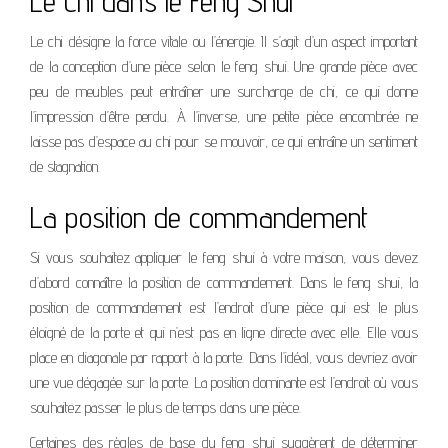
Le Chi dans le Feng Shui
Le chi désigne la force vitale ou l’énergie. Il s’agit d’un aspect important
de la conception d’une pièce selon le feng shui. Une grande pièce avec
peu de meubles peut entraîner une surcharge de chi, ce qui donne
l’impression d’être perdu. À l’inverse, une petite pièce encombrée ne
laisse pas d’espace au chi pour se mouvoir, ce qui entraîne un sentiment
de stagnation.
La position de commandement
Si vous souhaitez appliquer le feng shui à votre maison, vous devez
d’abord connaître la position de commandement. Dans le feng shui, la
position de commandement est l’endroit d’une pièce qui est le plus
éloigné de la porte et qui n’est pas en ligne directe avec elle. Elle vous
place en diagonale par rapport à la porte. Dans l’idéal, vous devriez avoir
une vue dégagée sur la porte. La position dominante est l’endroit où vous
souhaitez passer le plus de temps dans une pièce.
Certaines des règles de base du feng shui suggèrent de déterminer