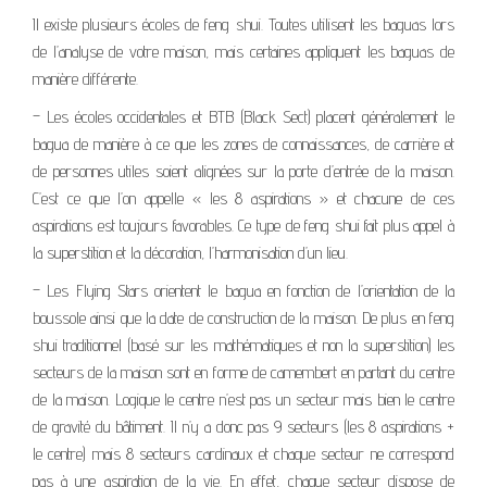
Il existe plusieurs écoles de feng shui. Toutes utilisent les baguas lors
de l’analyse de votre maison, mais certaines appliquent les baguas de
manière différente.
– Les écoles occidentales et BTB (Black Sect) placent généralement le
bagua de manière à ce que les zones de connaissances, de carrière et
de personnes utiles soient alignées sur la porte d’entrée de la maison.
C’est ce que l’on appelle « les 8 aspirations » et chacune de ces
aspirations est toujours favorables.
Ce type de feng shui fait plus appel à
la superstition et la décoration, l’harmonisation d’un lieu.
– Les Flying Stars orientent le bagua en fonction
de l’orientation
de la
boussole
ainsi que la date de construction de la maison. De plus en feng
shui traditionnel (basé sur les mathématiques et non la superstition) les
secteurs de la maison sont en forme de camembert en partant du centre
de la maison. Logique le centre n’est pas un secteur mais bien le centre
de gravité du bâtiment. Il n’y a donc pas 9 secteurs (les 8 aspirations +
le centre) mais 8 secteurs cardinaux et chaque secteur ne correspond
pas à une aspiration de la vie. En effet, chaque secteur dispose de