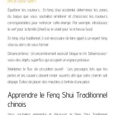
être en bonne santé !
Équilibrer les couleurs : En feng shui occidental, déterminez les zones
du bagua que vous souhaitez améliorer et choisissez les couleurs
correspondantes pour renforcer cette énergie. Par exemple, introduisez
le vert pour la famille (zhen) ou le violet pour la richesse (xun).
En feng shui traditionnel, il est nécessaire de faire appel à un expert feng
shui ou alors de vous former.
Désencombrez : Un encombrement excessif bloque le chi. Débarrassez-
vous des objets superflus qui occupent un espace précieux.
Maintenez le flux de circulation ouvert : Les passages tels que les
portes et les couloirs doivent rester ouverts afin que votre chemin soit
dégagé. Évitez de placer des meubles à l’entrée d’une pièce.
Apprendre le Feng Shui Traditionnel
chinois
Vous souhaitez apprendre et découvrir le Feng Shui Traditionnel