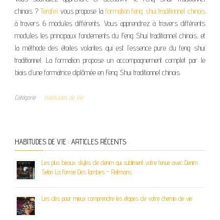
chinois ?
Terafe’i
vous propose la
formation feng shui traditionnel chinois
à travers 6 modules différents. Vous apprendrez à travers différents
modules les principaux fondements du Feng Shui traditionnel chinois,
et
la méthode des étoiles volantes qui est l’essence pure du feng shui
traditionnel
. La formation propose un accompagnement complet par le
biais d’une formatrice diplômée en Feng Shui traditionnel chinois.
Catégorie
Habitudes de Vie
HABITUDES DE VIE : ARTICLES RÉCENTS
Les plus beaux styles de denim qui subliment votre tenue avec Denim
Selon La Forme Des Jambes – Reitmans
Les clés pour mieux comprendre les étapes de votre chemin de vie