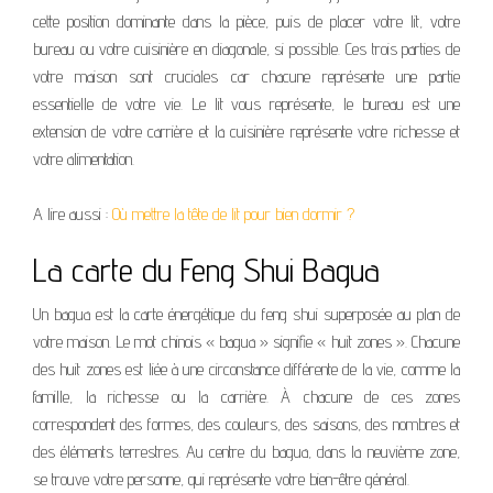
cette position dominante dans la pièce, puis de placer votre lit, votre
bureau ou votre cuisinière en diagonale, si possible. Ces trois parties de
votre maison sont cruciales car chacune représente une partie
essentielle de votre vie. Le lit vous représente, le bureau est une
extension de votre carrière et la cuisinière représente votre richesse et
votre alimentation.
A lire aussi :
Où mettre la tête de lit pour bien dormir ?
La carte du Feng Shui Bagua
Un bagua est la carte énergétique du feng shui superposée au plan de
votre maison. Le mot chinois « bagua » signifie « huit zones ». Chacune
des huit zones est liée à une circonstance différente de la vie, comme la
famille, la richesse ou la carrière. À chacune de ces zones
correspondent des formes, des couleurs, des saisons, des nombres et
des éléments terrestres. Au centre du bagua, dans la neuvième zone,
se trouve votre personne, qui représente votre bien-être général.