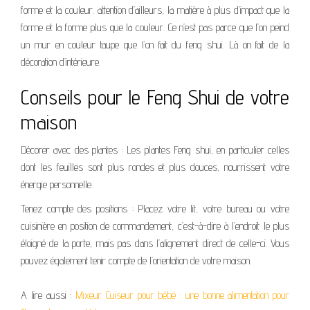
forme et la couleur. attention d’ailleurs, la matière à plus d’impact que la
forme et la forme plus que la couleur. Ce n’est pas parce que l’on peind
un mur en couleur taupe que l’on fait du feng shui. Là on fait de la
décoration d’intérieure.
Conseils pour le Feng Shui de votre
maison
Décorer avec des plantes : Les plantes Feng shui, en particulier celles
dont les feuilles sont plus rondes et plus douces, nourrissent votre
énergie personnelle.
Tenez compte des positions : Placez votre lit, votre bureau ou votre
cuisinière en position de commandement, c’est-à-dire à l’endroit le plus
éloigné de la porte, mais pas dans l’alignement direct de celle-ci. Vous
pouvez également tenir compte de l’orientation de votre maison.
A lire aussi :
Mixeur Cuiseur pour bébé : une bonne alimentation pour