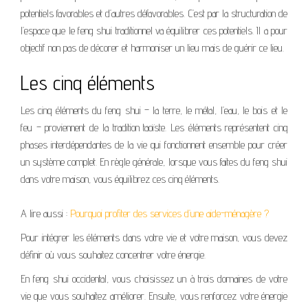
potentiels favorables et d’autres défavorables. C’est par la structuration de
l’espace que le feng shui traditionnel va équilibrer ces potentiels. Il a pour
objectif non pas de décorer et harmoniser un lieu mais de guérir ce lieu.
Les cinq éléments
Les cinq éléments du feng shui – la terre, le métal, l’eau, le bois et le
feu – proviennent de la tradition taoïste. Les éléments représentent cinq
phases interdépendantes de la vie qui fonctionnent ensemble pour créer
un système complet. En règle générale, lorsque vous faites du feng shui
dans votre maison, vous équilibrez ces cinq éléments.
A lire aussi :
Pourquoi profiter des services d’une aide-ménagère ?
Pour intégrer les éléments dans votre vie et votre maison, vous devez
définir où vous souhaitez concentrer votre énergie.
En feng shui occidental
, vous choisissez un à trois domaines de votre
vie que vous souhaitez améliorer. Ensuite, vous renforcez votre énergie