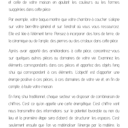
et celle de votre maison en ajoutant les couleurs ou les formes
suggérées dans cette pièce.
Par exemple, votre bagua montre que votre chambre à coucher s’aligne
sur votre bien-être général et sur l’endroit où vous vous ressourcez.
Elle est liée à l’élément terre. Pensez à incorporer des tons de terre, de
la céramique ou de l’argile, des pierres ou des cristaux dans cette pièce.
Après avoir apporté des améliorations à cette pièce, concentrez-vous
sur quelques autres pièces ou domaines de votre vie. Examinez les
éléments correspondants dans ces pièces et apportez des objets feng
shui qui correspondent à ces éléments. L’objectif est d’apporter une
énergie positive à ces pièces, à ces domaines de votre vie et, en fin de
compte, à toute votre maison.
En feng shui traditionnel, chaque secteur va disposer de combinaison de
chiffres. C’est ce qu’on appelle une carte énergétique. C’est chiffre vont
nous transmettre des informations sur le potentiel favorable ou non du
lieu et la première étape sera d’abord de structurer les espaces. C’est
seulement ensuite que l’on va matérialiser l’énergie par la matière, la