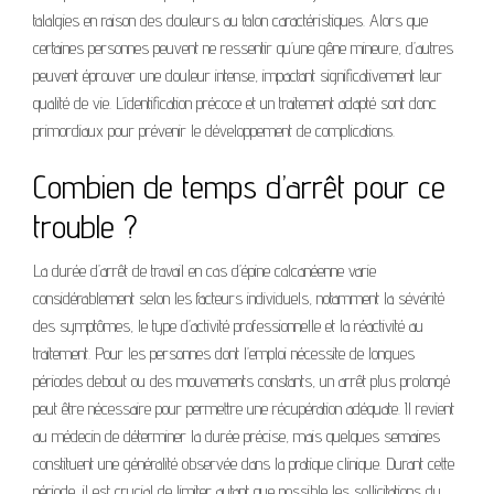
talalgies en raison des douleurs au talon caractéristiques. Alors que
certaines personnes peuvent ne ressentir qu’une gêne mineure, d’autres
peuvent éprouver une douleur intense, impactant significativement leur
qualité de vie. L’identification précoce et un traitement adapté sont donc
primordiaux pour prévenir le développement de complications.
Combien de temps d’arrêt pour ce
trouble ?
La durée d’arrêt de travail en cas d’épine calcanéenne varie
considérablement selon les facteurs individuels, notamment la sévérité
des symptômes, le type d’activité professionnelle et la réactivité au
traitement. Pour les personnes dont l’emploi nécessite de longues
périodes debout ou des mouvements constants, un arrêt plus prolongé
peut être nécessaire pour permettre une récupération adéquate. Il revient
au médecin de déterminer la durée précise, mais quelques semaines
constituent une généralité observée dans la pratique clinique. Durant cette
période, il est crucial de limiter autant que possible les sollicitations du