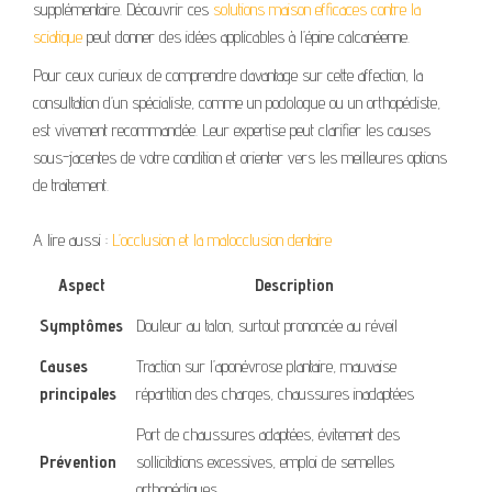
supplémentaire. Découvrir ces
solutions maison efficaces contre la
sciatique
peut donner des idées applicables à l’épine calcanéenne.
Pour ceux curieux de comprendre davantage sur cette affection, la
consultation d’un spécialiste, comme un podologue ou un orthopédiste,
est vivement recommandée. Leur expertise peut clarifier les causes
sous-jacentes de votre condition et orienter vers les meilleures options
de traitement.
A lire aussi :
L’occlusion et la malocclusion dentaire
Aspect
Description
Symptômes
Douleur au talon, surtout prononcée au réveil
Causes
Traction sur l’aponévrose plantaire, mauvaise
principales
répartition des charges, chaussures inadaptées
Port de chaussures adaptées, évitement des
Prévention
sollicitations excessives, emploi de semelles
orthopédiques