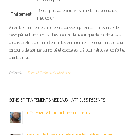
Repos, physiothérapie, ajustements orthopédiques,
Traitement
médication
Ainsi, bien que l’épine calcanéenne puisse représenter une source de
désagrément significative, il est central de retenir que de nombreuses
options existent pour en atténuer les symptômes. L’engagement dans un
parcours de soin personnalisé et adapté est clé pour retrouver confort et
qualité de vie.
Catégorie
Soins et Traitements Médicaux
SOINS ET TRAITEMENTS MÉDICAUX : ARTICLES RÉCENTS
Greffe capillaire à Lyon : quelle technique choisir ?
Circoncision : tout savoir sur cette intervention médicale et rituelle