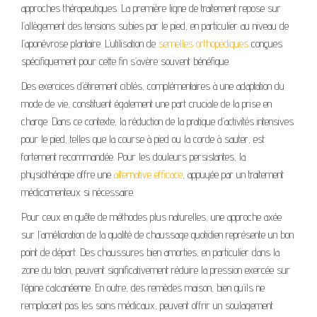
approches thérapeutiques. La première ligne de traitement repose sur
l’allègement des tensions subies par le pied, en particulier au niveau de
l’aponévrose plantaire. L’utilisation de
semelles orthopédiques
conçues
spécifiquement pour cette fin s’avère souvent bénéfique.
Des exercices d’étirement ciblés, complémentaires à une adaptation du
mode de vie, constituent également une part cruciale de la prise en
charge. Dans ce contexte, la réduction de la pratique d’activités intensives
pour le pied, telles que la course à pied ou la corde à sauter, est
fortement recommandée. Pour les douleurs persistantes, la
physiothérapie offre une
alternative efficace
, appuyée par un traitement
médicamenteux si nécessaire.
Pour ceux en quête de méthodes plus naturelles, une approche axée
sur l’amélioration de la qualité de chaussage quotidien représente un bon
point de départ. Des chaussures bien amorties, en particulier dans la
zone du talon, peuvent significativement réduire la pression exercée sur
l’épine calcanéenne. En outre, des remèdes maison, bien qu’ils ne
remplacent pas les soins médicaux, peuvent offrir un soulagement