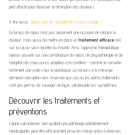
pied affecté pour favoriser la diminution des douleurs.
A lire aussi :
Quels sont les symptômes d’une cruralgie ?
Ce temps de repos n’est pas seulement une occasion de réduire la
douleur, mais aussi de mettre en place un
traitement efficace
axé
sur la cause sous-jacente du trouble. Ainsi, l’approche thérapeutique
repose souvent sur une combinaison de repos, de physiothérapie et de
l’adoption de chaussures adaptées à la condition – comme le conseille
fortement une visite chez le podologue. Le recours à la chirurgie
demeure une option rare, réservée aux cas où les autres traitements
n’ont pas permis de soulager de façon satisfaisante les symptômes.
Découvrir les traitements et
préventions
L’épine calcanéenne, bien qu’étant une pathologie potentiellement
handicapante, peut être efficacement prise en charge grâce à diverses