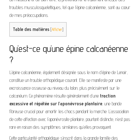
troubles musculosquelettiques, tel que l’épine calcanéenne, sont au cœur
de mes préoccupations.
Table des matières
[
Afficher
]
Qu’est-ce qu’une épine calcanéenne
?
L’épine calcanéenne, également désignée sous le nom d’épine de Lenoir,
constitue un trouble orthopédique courant. Elle se manifeste par une
excroissance osseuse au niveau du talon, plus précisément sur le
calcanéum. Ce phénomène résulte généralement d’une
traction
excessive et répétée sur l’aponévrose plantaire
, une bande
fibreuse crucial pour amortir les chocs pendant la marche. L’association
de cette affection avec l’aponévrosite plantaire, pourtant distincte, n’est pas
rare en raison des symptômes similaires qu’elles provoquent.
Cette particularité orthopédique s’inscrit dans la grande famille des